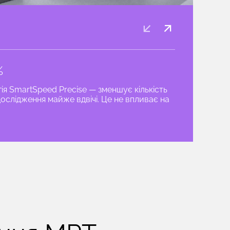
%
ія SmartSpeed Precise — зменшує кількість
слідження майже вдвічі. Це не впливає на