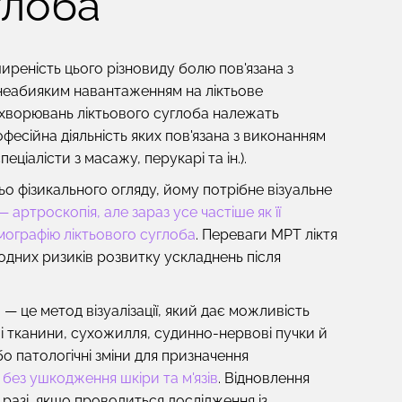
глоба
ширеність цього різновиду болю пов'язана з
 неабияким навантаженням на ліктьове
ахворювань ліктьового суглоба належать
рофесійна діяльність яких пов'язана з виконанням
еціалісти з масажу, перукарі та ін.).
о фізикального огляду, йому потрібне візуальне
артроскопія, але зараз усе частіше як її
ографію ліктьового суглоба
. Переваги МРТ ліктя
одних ризиків розвитку ускладнень після
— це метод візуалізації, який дає можливість
ові тканини, сухожилля, судинно-нервові пучки й
бо патологічні зміни для призначення
я
без ушкодження шкіри та м'язів
. Відновлення
 разі, якщо проводиться дослідження із