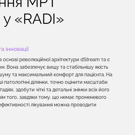
ння МРТ
 у «RADI»
а інновації
а основі революційної архітектури dStream та є
 Вона забезпечує вищу та стабільнішу якість
ь шуму та максимальний комфорт для пацієнта. На
патологічні ділянки, точно оцінити масштаби
адіях, здобути чіткі та детальні знімки всіх його
рім того, завдяки тому, що
немає променевого
 ефективності лікування можна проводити