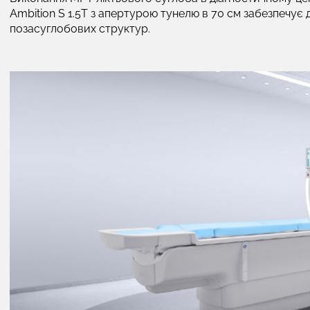
Ambition S 1.5T з апертурою тунелю в 70 см забезпечує
позасуглобових структур.