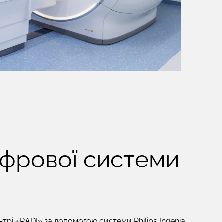
ифрової системи
трі «RADI» за допомогою системи Philips Ingenia