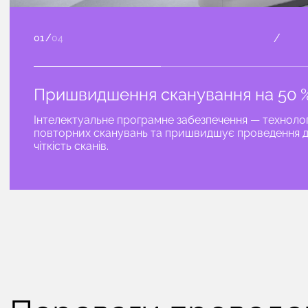
/
01
/
04
Пришвидшення сканування на 50 
Інтелектуальне програмне забезпечення — технолог
повторних сканувань та пришвидшує проведення до
чіткість сканів.