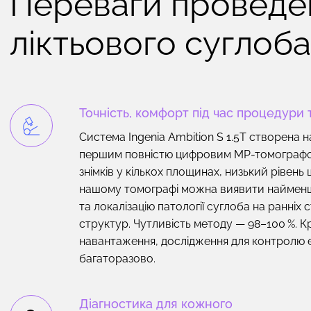
Переваги проведе
ліктьового суглоба
Точність, комфорт під час процедури т
Система Ingenia Ambition S 1.5T створена н
першим повністю цифровим МР-томографом.
знімків у кількох площинах, низький рівен
нашому томографі можна виявити найменші 
та локалізацію патології суглоба на ранніх ст
структур. Чутливість методу — 98–100 %. К
навантаження
, дослідження для контролю
багаторазово.
Діагностика для кожного