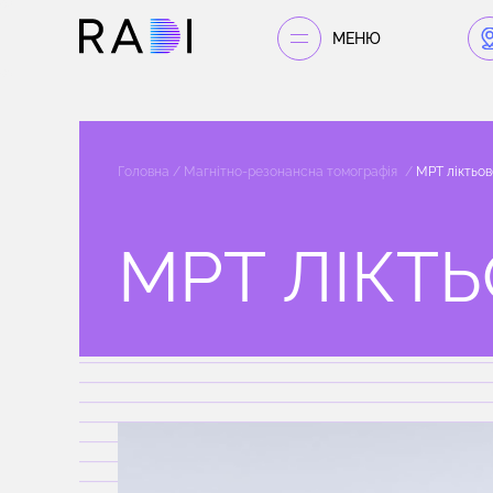
МЕНЮ
Головна
Магнітно-резонансна томографія
МРТ ліктьов
МРТ ЛІКТ