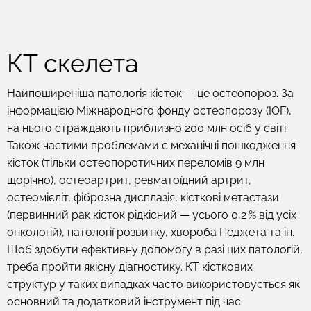
КТ скелета
Найпоширеніша патологія кісток — це остеопороз. За
інформацією Міжнародного фонду остеопорозу (IOF),
на нього страждають приблизно 200 млн осіб у світі.
Також частими проблемами є механічні пошкодження
кісток (тільки остеопоротичних переломів 9 млн
щорічно), остеоартрит, ревматоїдний артрит,
остеомієліт, фіброзна дисплазія, кісткові метастази
(первинний рак кісток рідкісний — усього 0,2 % від усіх
онкологій), патології розвитку, хвороба Педжета та ін.
Щоб здобути ефективну допомогу в разі цих патологій,
треба пройти якісну діагностику. КТ кісткових
структур у таких випадках часто використовується як
основний та додатковий інструмент під час