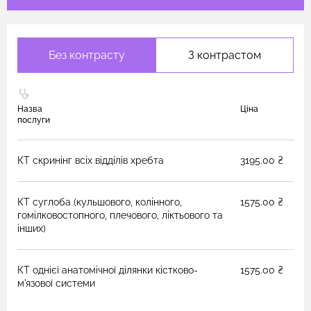
Без контрасту
З контрастом
Назва
Ціна
послуги
КТ скринінг всіх відділів хребта
3195.00 ₴
КТ суглоба (кульшового, колінного,
1575.00 ₴
гомілковостопного, плечового, ліктьового та
інших)
КТ однієї анатомічної ділянки кістково-
1575.00 ₴
м'язової системи