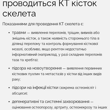
проводиться КТ кісток
скелета
Показаннями для проведення КТ скелета є:
травми
— виявлення переломів, тріщин, вивихів або
зміщень кісток, а також наявність стороннього тіла в
ділянці перелому та контроль формування кісткової
мозолі, особливо, якщо рентген недостатньо
інформативний (наприклад, у разі складних переломів
таза та хребта);
підозра на новоутворення
— виявлення первинних
кісткових пухлин та метастазів у кістки від інших видів
раку;
підозри на інфекції кістки
(зокрема остеомієліт і
абсцеси);
дегенеративні та системні захворювання
—
оцінювання остеопорозу, артриту, остеонекрозу та інших