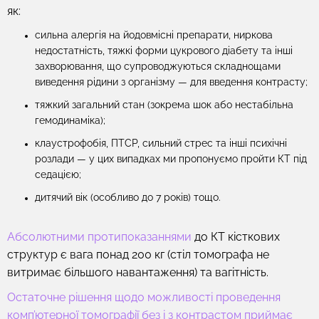
як:
сильна алергія на йодовмісні препарати, ниркова
недостатність, тяжкі форми цукрового діабету та інші
захворювання, що супроводжуються складнощами
виведення рідини з організму — для введення контрасту;
тяжкий загальний стан (зокрема шок або нестабільна
гемодинаміка);
клаустрофобія, ПТСР, сильний стрес та інші психічні
розлади — у цих випадках ми пропонуємо пройти КТ під
седацією;
дитячий вік (особливо до 7 років) тощо.
Абсолютними протипоказаннями
до КТ кісткових
структур є вага понад 200 кг (стіл томографа не
витримає більшого навантаження) та вагітність.
Остаточне рішення щодо можливості проведення
комп’ютерної томографії без і з контрастом приймає