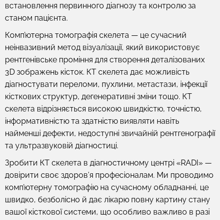
встановлення первинного діагнозу та контролю за
станом пацієнта.
Комп’ютерна томографія скелета — це сучасний
неінвазивний метод візуалізації, який використовує
рентгенівське проміння для створення деталізованих
3D зображень кісток. КТ скелета дає можливість
діагностувати переломи, пухлини, метастази, інфекції
кісткових структур, дегенеративні зміни тощо. КТ
скелета відрізняється високою швидкістю, точністю,
інформативністю та здатністю виявляти навіть
найменші дефекти, недоступні звичайній рентгенографії
та ультразвуковій діагностиці.
Зробити КТ скелета в діагностичному центрі «RADI» —
довірити своє здоров’я професіоналам. Ми проводимо
комп’ютерну томографію на сучасному обладнанні, це
швидко, безболісно й дає лікарю повну картину стану
вашої кісткової системи, що особливо важливо в разі