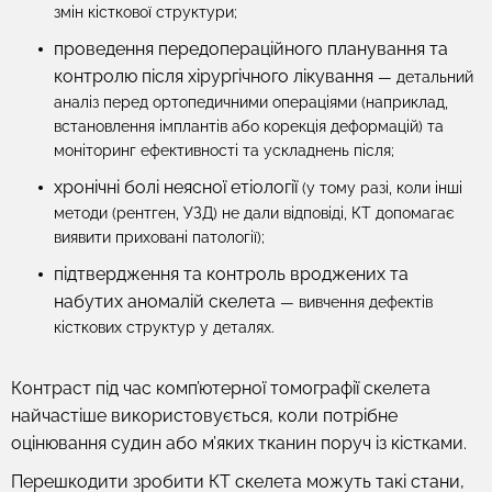
змін кісткової структури;
проведення передопераційного планування та
контролю після хірургічного лікування
— детальний
аналіз перед ортопедичними операціями (наприклад,
встановлення імплантів або корекція деформацій) та
моніторинг ефективності та ускладнень після;
хронічні болі неясної етіології
(у тому разі, коли інші
методи (рентген, УЗД) не дали відповіді, КТ допомагає
виявити приховані патології);
підтвердження та контроль вроджених та
набутих аномалій скелета
— вивчення дефектів
кісткових структур у деталях.
Контраст під час комп’ютерної томографії скелета
найчастіше використовується, коли потрібне
оцінювання судин або м’яких тканин поруч із кістками.
Перешкодити зробити КТ скелета можуть такі стани,