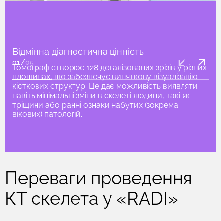
Відмінна діагностична цінність
01
/
05
Томограф створює 128 деталізованих зрізів у різних
площинах, що забезпечує виняткову візуалізацію
кісткових структур. Це дає можливість виявляти
навіть мінімальні зміни в скелеті людини, такі як
тріщини або ранні ознаки набутих (зокрема
вікових) патологій.
Переваги проведення
КТ скелета у «RADI»