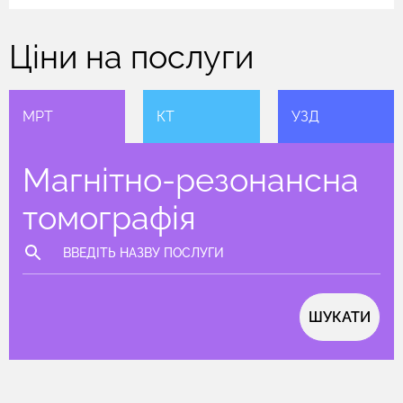
Ціни на послуги
МРТ
КТ
УЗД
Магнітно-резонансна
томографія
ШУКАТИ