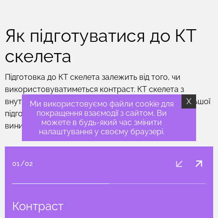
Як підготуватися до КТ
скелета
Підготовка до КТ скелета залежить від того, чи
використовуватиметься контраст. КТ скелета з
X
внутрішньовенним контрастуванням потребує більшої
Ми використовуємо файли cookie для
покращення взаємодії з сайтом. Ви
підготовки. Це необхідно для зниження ризику
можете в будь-який час змінити
виникнення побічних реакцій.
налаштування у своєму браузері.
01
/
02
Контраст