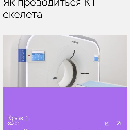
Як проводиться КТ
скелета
Крок 1
01
/
03