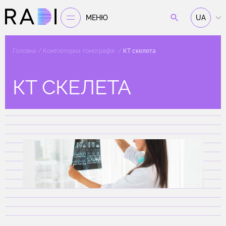
МЕНЮ
UA
Головна
Комп'ютерна томографія
КТ скелета
КТ СКЕЛЕТА