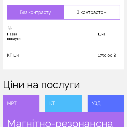
Без контрасту
З контрастом
Назва
Ціна
послуги
КТ шиї
1750.00 ₴
Ціни на послуги
МРТ
КТ
УЗД
Магнітно-резонансна