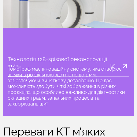
Технологія 128-зрізової реконструкції
01
/
05
Томограф має інноваційну систему, яка створює
знімки з роздільною здатністю до 1 мм,
забезпечуючи виняткову деталізацію. Це дає
можливість здобути чіткі зображення в різних
проєкціях, що особливо важливо для діагностики
складних травм, запальних процесів та
захворювань шиї.
Переваги КТ м’яких