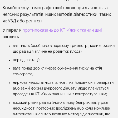
Комп'ютерну томографію шиї також призначають за
неясних результатів інших методів діагностики, таких
як УЗД або рентген.
У перелік
протипоказань до КТ м'яких тканин шиї
входить:
вагітність (особливо в першому триместрі, коли є ризики,
що радіація вплине на розвиток плода);
період лактації;
вага понад 200 кг (через обмеження тиску на стіл
томографа);
ниркова недостатність, алергія на йодовмісні препарати
або важкі форми цукрового діабету, якщо планується
проведення КТ м'яких тканин шиї з контрастуванням;
високий ризик радіаційного впливу (наприклад, у разі
необхідності повторних досліджень або коли можливе
використання альтернативних методів діагностики, що