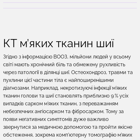
КТ м’яких тканин шиї
Згідно з інформацією ВООЗ, мільйони людей у всьому
світі мають хронічний біль та обмежену рухливість
через патології в ділянці шиї. Остеохондроз, травми та
пухлини цієї частини тіла є найпоширенішими
діагнозами. Наприклад, некротизуючі інфекції м'яких
тканин голови та шиї становлять приблизно 9 % усіх
випадків сарком м'яких тканин, з переважанням
небезпечних ангіосарком та фібросарком. Тому за
появи негативних симптомів дуже важливо
звернутися за медичною допомогою та пройти якісне
обстеження, зокрема комп'ютерну томографію м'яких