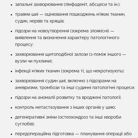
запальні захворювання (лімфаденіт, абсцеси та ін.);
травми шиї — оцінювання пошкоджень м'яких тканин,
судин, нервів та хрящів;
підозри на новоутворення (зокрема злоякісні) —
виявлення та визначення характеру патологічного
процесу;
захворювання щитоподібної залози (з-поміж іншого —
вузли чи пухлини);
інфекції м'яких тканин (зокрема ті, що некротизують);
захворювання судин шиї, включно з підозрами на
аневризми, тромбози та інші судинні патологічні процеси;
підозри на аномалії розвитку та вроджені патології;
контроль метастазування з інших органів у шию;
дегенеративні зміни (остеохондроз та інші хвороби
суглобів);
передопераційна підготовка — планування операції або