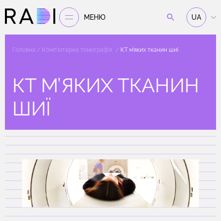
МЕНЮ
UA
Головна
Комп'ютерна томографія
КТ м’яких тканин шиї
КТ М’ЯКИХ ТКАНИН
ШИЇ