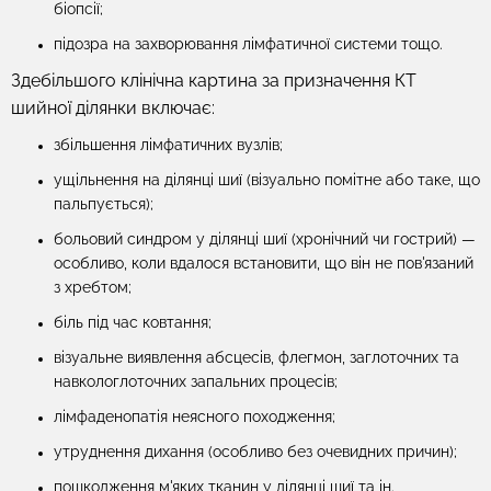
біопсії;
підозра на захворювання лімфатичної системи тощо.
Здебільшого клінічна картина за призначення КТ
шийної ділянки включає:
збільшення лімфатичних вузлів;
ущільнення на ділянці шиї (візуально помітне або таке, що
пальпується);
больовий синдром у ділянці шиї (хронічний чи гострий) —
особливо, коли вдалося встановити, що він не пов'язаний
з хребтом;
біль під час ковтання;
візуальне виявлення абсцесів, флегмон, заглоточних та
навкологлоточних запальних процесів;
лімфаденопатія неясного походження;
утруднення дихання (особливо без очевидних причин);
пошкодження м'яких тканин у ділянці шиї та ін.