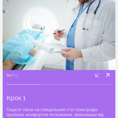
01
/
03
Крок 1
Пацієнт лягає на спеціальний стіл томографа,
приймає комфортне положення, звільнивши від