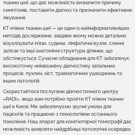
тканин шиї, що дає можливість визначити причину
симптомів, поставити діагноз та призначити ефективне
лікування.
КТ м'яких тканин шиї — це один із найінформативніших
методів дослідження, завдяки якому можна детально
візуалізувати м'язи, судини, лімфатичні вузли, слинні
залози та інші анатомічні структури ділянки, що
обстежується. Сучасне обладнання для КТ забезпечує
високоточну неінвазивну діагностику запальних
процесів, пухлин, кіст, травматичних ушкоджень та
інших патологій.
Скористайтеся послугами діагностичного центру
«RADI», якщо вам потрібно пройти КТ м'яких тканин
шиї в Києві. Ми забезпечуємо зручні умови для
пацієнтів та працюємо з технологіями останнього
покоління. Наш апарат для комп'ютерної томографії дає
можливість виявляти найдрібніші патологічні осередки,