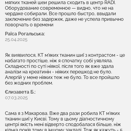
мягких тканей шеи решила сходить в центр RADI.
Оборудование современное — видно, что не на
чердаке собирали. Все прошло быстро, ввыдали
заключение без задержек, даже не успела привычно
поворчать о времени
Раїса Рогальська:
25.04.2025
Як виявилося, КТ м'яких тканин шиї з контрастом - це
набагато простіше, ніж я спочатку собі уявляла.
Складності по суті ніякої, після того як вже здала
аналізи на креатинін - ніяких перешкод не було.
Алергій у мене ніяких теж не було. То все пройшло
без жодних проблем.
Єлизавета Б.:
07.03.2025
Сама я з Макарова. Вже два рази робила КТ м'яких
тканин шиї у Києві. Тому в цьому діагностичному
центрі якість мені відверто сподобалася більше, ніж
кілька років тому в іншому закладі. Тож як кажуть - 5