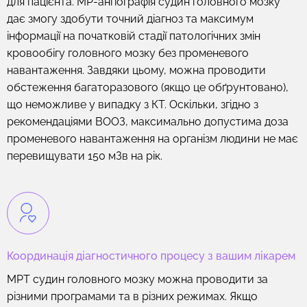
для пацієнта. МР-ангіографія судин головного мозку
дає змогу здобути точний діагноз та максимум
інформації на початковій стадії патологічних змін
кровообігу головного мозку без променевого
навантаження. Завдяки цьому, можна проводити
обстеження багаторазового (якщо це обґрунтовано),
що неможливе у випадку з КТ. Оскільки, згідно з
рекомендаціями ВООЗ, максимально допустима доза
променевого навантаження на організм людини не має
перевищувати 150 мЗв на рік.
Координація діагностичного процесу з вашим лікарем
МРТ судин головного мозку можна проводити за
різними програмами та в різних режимах. Якщо