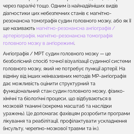
через параліч) тощо. Одним із найнадійніших видів
діагностики цих небезпечних станів є магнітно-
резонансна томографія судин головного мозку, або як її
ще називають
магнітно-резонансна ангіографія /
артеріографія, магнітно-резонансна томографія
головного мозку в ангіорежимі
.
Ангіографія / МРТ судин головного мозку — це
безболісний спосіб точної візуалізації судинної системи
головного мозку, який не потребує пункції артерії. На
відміну від інших неінвазивних методів МР-ангіографія
дає можливість оцінити структурний та
функціональний стан судин головного мозку, фізико-
хімічні та біологічні процеси, що відбуваються в
мозковій тканині (зокрема масштаб та наслідки
уражень). Це допомагає фахівцям розробити програми
лікування та реабілітації, профілактувати ускладнення
(інсульту, черепно-мозкової травми та ін.).