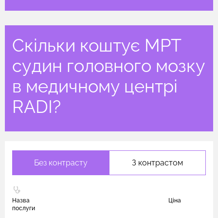
Скільки коштує МРТ
судин головного мозку
в медичному центрі
RADI?
Без контрасту
З контрастом
Назва
Ціна
послуги