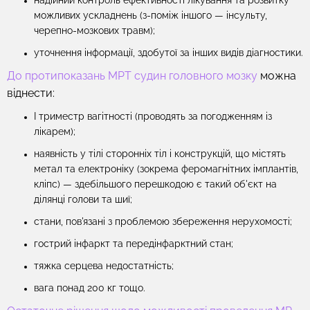
надійний контроль ефективності лікування та розвитку
можливих ускладнень (з-поміж іншого — інсульту,
черепно-мозкових травм);
уточнення інформації, здобутої за інших видів діагностики.
До протипоказань МРТ судин головного мозку
можна
віднести:
І триместр вагітності (проводять за погодженням із
лікарем);
наявність у тілі сторонніх тіл і конструкцій, що містять
метал та електроніку (зокрема феромагнітних імплантів,
кліпс) — здебільшого перешкодою є такий об'єкт на
ділянці голови та шиї;
стани, пов'язані з проблемою збереження нерухомості;
гострий інфаркт та передінфарктний стан;
тяжка серцева недостатність;
вага понад 200 кг тощо.