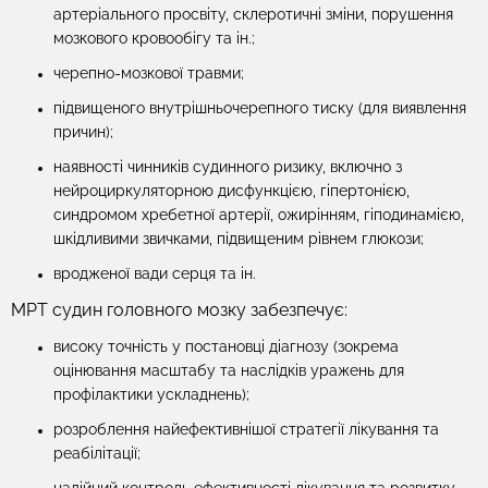
артеріального просвіту, склеротичні зміни, порушення
мозкового кровообігу та ін.;
черепно-мозкової травми;
підвищеного внутрішньочерепного тиску (для виявлення
причин);
наявності чинників судинного ризику, включно з
нейроциркуляторною дисфункцією, гіпертонією,
синдромом хребетної артерії, ожирінням, гіподинамією,
шкідливими звичками, підвищеним рівнем глюкози;
вродженої вади серця та ін.
МРТ судин головного мозку забезпечує:
високу точність у постановці діагнозу (зокрема
оцінювання масштабу та наслідків уражень для
профілактики ускладнень);
розроблення найефективнішої стратегії лікування та
реабілітації;