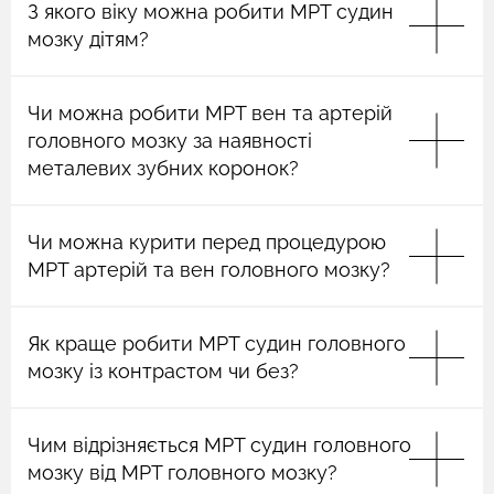
З якого віку можна робити МРТ судин
мозку дітям?
Немає вікових обмежень до МРТ судин головного
Чи можна робити МРТ вен та артерій
мозку.
головного мозку за наявності
металевих зубних коронок?
Якщо у вас є металеві коронки, можливість
Чи можна курити перед процедурою
проведення МРТ судин головного мозку
обмежена, її треба погоджувати з радіологом.
МРТ артерій та вен головного мозку?
Палити перед (особливо незадовго до) МРТ судин
Як краще робити МРТ судин головного
головного мозку небажано.
мозку із контрастом чи без?
МРТ судин головного мозку з контрастуванням
Чим відрізняється МРТ судин головного
можуть проводити за підозри на онкопатологію
мозку та для контролю ефективності її лікування.
мозку від МРТ головного мозку?
Проте найчастіше за наявності новоутворень