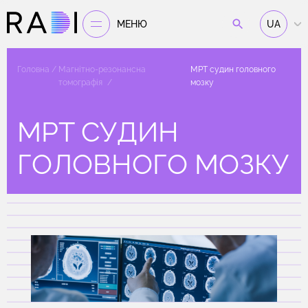
МЕНЮ
UA
Головна
Магнітно-резонансна
МРТ судин головного
томографія
мозку
МРТ СУДИН
ГОЛОВНОГО МОЗКУ