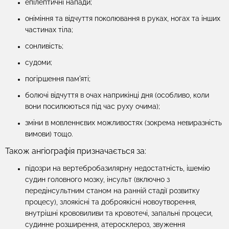
епілептичні напади;
оніміння та відчуття поколювання в руках, ногах та інших
частинах тіла;
сонливість;
судоми;
погіршення пам'яті;
болючі відчуття в очах наприкінці дня (особливо, коли
вони посилюються під час руху очима);
зміни в мовленнєвих можливостях (зокрема невиразність
вимови) тощо.
Також ангіографія призначається за:
підозри на вертебробазилярну недостатність, ішемію
судин головного мозку, інсульт (включно з
передінсультним станом на ранній стадії розвитку
процесу), злоякісні та доброякісні новоутворення,
внутрішні крововиливи та кровотечі, запальні процеси,
судинне розширення, атеросклероз, звуження