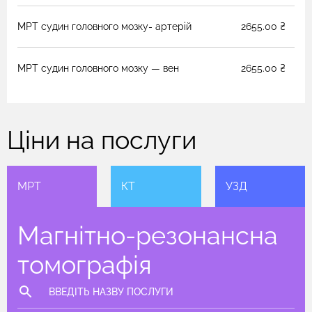
МРТ судин головного мозку- артерій
2655.00 ₴
МРТ судин головного мозку — вен
2655.00 ₴
Ціни на послуги
МРТ
КТ
УЗД
Магнітно-резонансна
томографія