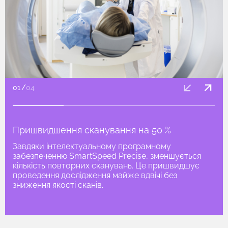
01
/
04
Пришвидшення сканування на 50 %
Завдяки інтелектуальному програмному
забезпеченню SmartSpeed Precise, зменшується
кількість повторних сканувань. Це пришвидшує
проведення дослідження майже вдвічі без
зниження якості сканів.