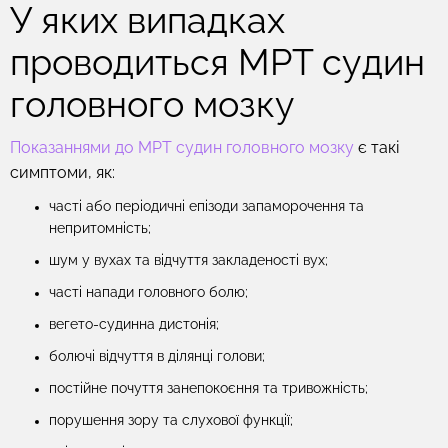
У яких випадках
проводиться МРТ судин
головного мозку
Показаннями до МРТ судин головного мозку
є такі
симптоми, як:
часті або періодичні епізоди запаморочення та
непритомність;
шум у вухах та відчуття закладеності вух;
часті напади головного болю;
вегето-судинна дистонія;
болючі відчуття в ділянці голови;
постійне почуття занепокоєння та тривожність;
порушення зору та слухової функції;