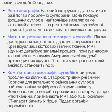
зміни в суглобі. Серед них:
Рентгенографія
. Базовий інструмент діагностики в
разі появи проблем із суглобами. Вона показує
зрощення суглобів, найточніше виявляє саме
кістковий анкілоз — на рентгені немає суглобової
щілини. Це доступна, дешева та швидка процедура.
Магнітно-резонансна томографія суглобів
. Під час
дослідження пацієнт не піддається опроміненню.
Крім візуалізації кісткових і м'яких тканин, МРТ
відмінно деталізує запальні процеси, показує набряк
та інші зміни. На думку Американської академії
ортопедичних хірургів, її точність для ранніх стадій
анкілозу становить 90 %.
Комп'ютерна томографія суглобів
(прицільно
проблемної ділянки). Створює тривимірні знімки.
Корисна для детального оцінювання суглобів, і
найпоказовіша за фіброзної форми анкілозу.
Водночас, якщо потрібна розширена інформація про
м'які тканини, призначають МРТ або УЗД, оскільки
КТ-апарат бачить їх гірше. Піддає організм
опроміненню.