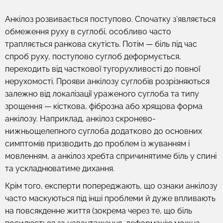
Анкілоз розвивається поступово. Спочатку з’являється
обмеження руху в суглобі, особливо часто
трапляється ранкова скутість. Потім — біль під час
спроб руху, поступово суглоб деформується,
переходить від часткової тугорухливості до повної
нерухомості. Прояви анкілозу суглобів розрізняються
залежно від локалізації ураженого суглоба та типу
зрощення — кісткова, фіброзна або хрящова форма
анкілозу. Наприклад, анкілоз скронево-
нижньощелепного суглоба додатково до основних
симптомів призводить до проблем із жуванням і
мовленням, а анкілоз хребта спричинятиме біль у спині
та ускладнюватиме дихання.
Крім того, експерти попереджають, що ознаки анкілозу
часто маскуються під інші проблеми й дуже впливають
на повсякденне життя (зокрема через те, що біль