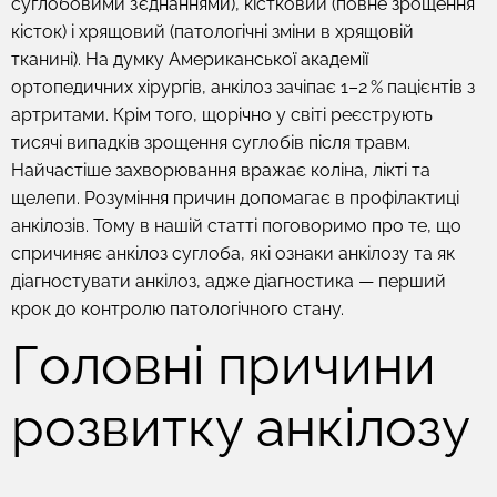
суглобовими з'єднаннями), кістковий (повне зрощення
кісток) і хрящовий (патологічні зміни в хрящовій
тканині). На думку Американської академії
ортопедичних хірургів, анкілоз зачіпає 1–2 % пацієнтів з
артритами. Крім того, щорічно у світі реєструють
тисячі випадків зрощення суглобів після травм.
Найчастіше захворювання вражає коліна, лікті та
щелепи. Розуміння причин допомагає в профілактиці
анкілозів. Тому в нашій статті поговоримо про те, що
спричиняє анкілоз суглоба, які ознаки анкілозу та як
діагностувати анкілоз, адже діагностика — перший
крок до контролю патологічного стану.
Головні причини
розвитку анкілозу