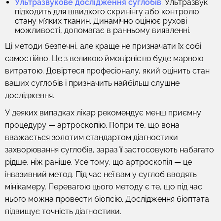
Ультразвукове дослідження суглобів
. Ультразвук
підходить для швидкого скринінгу або контролю
стану м'яких тканин. Динамічно оцінює рухові
можливості, допомагає в ранньому виявленні.
Ці методи безпечні, але краще не призначати їх собі
самостійно. Це з великою ймовірністю буде марною
витратою. Довіртеся професіоналу, який оцінить стан
ваших суглобів і призначить найбільш слушне
дослідження.
У деяких випадках лікар рекомендує менш приємну
процедуру —
артроскопію
. Попри те, що вона
вважається золотим стандартом діагностики
захворювання суглобів, зараз її застосовують набагато
рідше, ніж раніше. Усе тому, що артроскопія — це
інвазивний метод. Під час неї вам у суглоб вводять
мінікамеру. Перевагою цього методу є те, що під час
нього можна провести біопсію. Дослідження біоптата
підвищує точність діагностики.