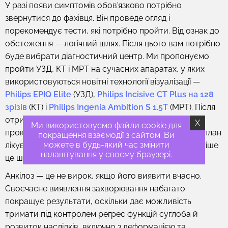
У разі появи симптомів обов'язково потрібно
звернутися до фахівця. Він проведе огляд і
порекомендує тести, які потрібно пройти. Від ознак до
обстеження — логічний шлях. Після цього вам потрібно
буде вибрати діагностичний центр. Ми пропонуємо
пройти УЗД, КТ і МРТ на сучасних апаратах, у яких
використовуються новітні технології візуалізації —
Philips EPIQ Elite
(УЗД),
Philips Incisive CT Plus на 128
зрізів
(КТ) і
Philips Ingenia Ambition S 1.5T
(МРТ). Після
отримання точних результатів ви зможете
X
Ми використовуємо файли cookie для
проконсультуватися зі своїм лікарем, який складе план
покращення взаємодії з сайтом. Ви
можете в будь-який час змінити
лікування. Не займайтеся самолікуванням. Найчастіше
налаштування у своєму браузері.
це шкодить вашому здоров'ю.
Анкілоз — це не вирок, якщо його виявити вчасно.
Своєчасне виявлення захворювання набагато
покращує результати, оскільки дає можливість
тримати під контролем регрес функцій суглоба й
розвиток наслідків, включно з деформацією та