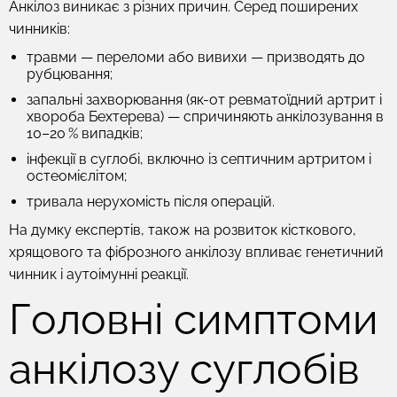
Анкілоз виникає з різних причин. Серед поширених
чинників:
травми — переломи або вивихи — призводять до
рубцювання;
запальні захворювання (як-от ревматоїдний артрит і
хвороба Бехтерева) — спричиняють анкілозування в
10–20 % випадків;
інфекції в суглобі, включно із септичним артритом і
остеомієлітом;
тривала нерухомість після операцій.
На думку експертів, також на розвиток кісткового,
хрящового та фіброзного анкілозу впливає генетичний
чинник і аутоімунні реакції.
Головні симптоми
анкілозу суглобів