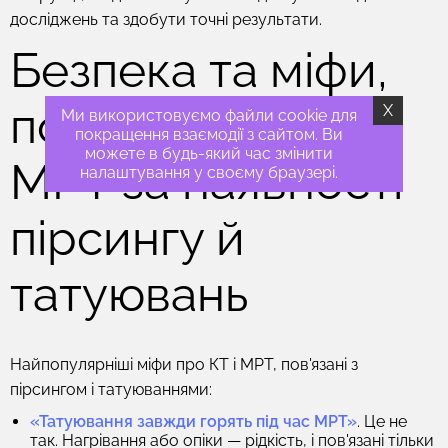
досліджень та здобути точні результати.
Безпека та міфи,
пов'язані з КТ і
X
Ми використовуємо файли cookie для
покращення взаємодії з сайтом. Ви
можете в будь-який час змінити
МРТ за наявності
налаштування у своєму браузері.
пірсингу й
татуювань
Найпопулярніші міфи про КТ і МРТ, пов'язані з
пірсингом і татуюваннями:
«Татуювання завжди горять під час МРТ»
. Це не
так. Нагрівання або опіки — рідкість, і пов'язані тільки