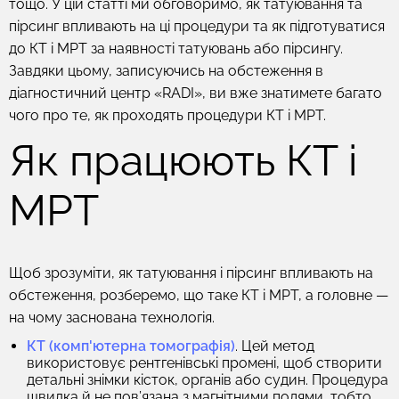
тощо. У цій статті ми обговоримо, як татуювання та
пірсинг впливають на ці процедури та як підготуватися
до КТ і МРТ за наявності татуювань або пірсингу.
Завдяки цьому, записуючись на обстеження в
діагностичний центр «RADI», ви вже знатимете багато
чого про те, як проходять процедури КТ і МРТ.
Як працюють КТ і
МРТ
Щоб зрозуміти, як татуювання і пірсинг впливають на
обстеження, розберемо, що таке КТ і МРТ, а головне —
на чому заснована технологія.
КТ (комп'ютерна томографія)
. Цей метод
використовує рентгенівські промені, щоб створити
детальні знімки кісток, органів або судин. Процедура
швидка й не пов’язана з магнітними полями, тобто