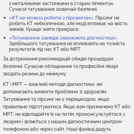
з металевими частинками в старих пігментах.
Сучасні татуювання зазвичай безпечні.
«КТ не можна робити з пірсингом»
. Пірсинг не
робить КТ небезпечною, але іноді впливає на якість
знімків. Краще зняти прикраси.
«Татуювання завжди заважають діагностиці»
.
Здебільшого татуювання не впливають на точність
результатів під час КТ або МРТ.
За дотримання рекомендацій обидві процедури
безпечні. Сучасне обладнання та професійні лікарі
зводять ризики до мінімуму.
КТ і МРТ — важливі методи діагностики, які
допомагають виявити проблеми зі здоров'ям.
Татуювання та пірсинг не є перешкодою, якщо
правильно підготуватися. Якщо вам призначено КТ або
МРТ, не відкладайте їх на потім: проконсультуйтеся з
лікарем і зв'яжіться з нашим діагностичним центром
телефоном або через сайт. Наші фахівці дадуть