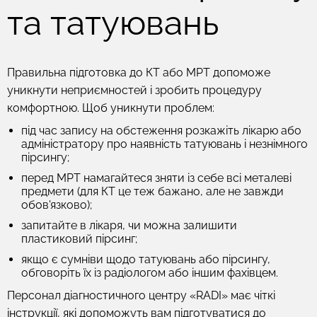
та татуювань
Правильна підготовка до КТ або МРТ допоможе
уникнути неприємностей і зробить процедуру
комфортною. Щоб уникнути проблем:
під час запису на обстеження розкажіть лікарю або
адміністратору про наявність татуювань і незнімного
пірсингу;
перед МРТ намагайтеся зняти із себе всі металеві
предмети (для КТ це теж бажано, але не завжди
обов'язково);
запитайте в лікаря, чи можна залишити
пластиковий пірсинг;
якщо є сумніви щодо татуювань або пірсингу,
обговоріть їх із радіологом або іншим фахівцем.
Персонал діагностичного центру «RADI» має чіткі
інструкції, які допоможуть вам підготуватися до