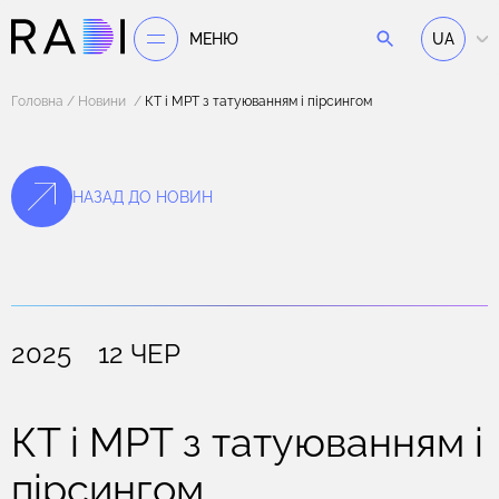
МЕНЮ
UA
Головна
Новини
КТ і МРТ з татуюванням і пірсингом
НАЗАД ДО НОВИН
2025 12 ЧЕР
КТ і МРТ з татуюванням і
пірсингом