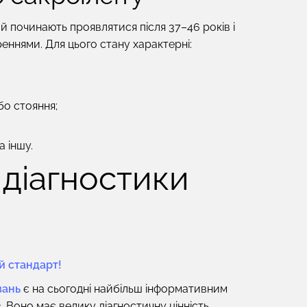
 починають проявлятися після 37–46 років і
реннями. Для цього стану характерні:
бо стояння;
а іншу.
 діагностики
й стандарт!
вань
є на сьогодні найбільш інформативним
 Воно має велику діагностичну цінність,