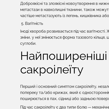
Доброякісні та злоякісні новоутворення в нижн
метастази в навколишні тканини, також можут
частіше метастазують із легень, кишківника аб
Вагітність
Іноді хвороба розвивається під час вагітності
зміни, у неї змінюється форма тазового кільця
суглоби.
Найпоширеніші
сакроілеїту
Перший і основний симптом сакроілеїту, незале
попереку та/або крижах, який є одностороннім
поширюється в пах, сідниці або задньою повер
Під час сакроілеїту є два типи болю — механічн