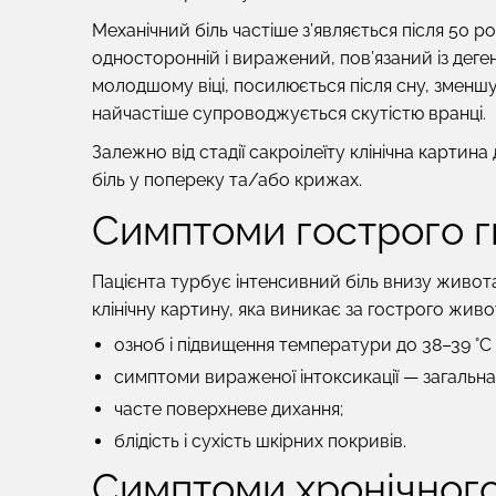
Механічний біль
частіше з’являється після 50 р
односторонній і виражений, пов’язаний із дег
молодшому віці, посилюється після сну, зменшує
найчастіше супроводжується скутістю вранці.
Залежно від стадії сакроілеїту клінічна карти
біль у попереку та/або крижах.
Симптоми гострого гн
Пацієнта турбує інтенсивний біль внизу живота 
клінічну картину, яка виникає за гострого живо
озноб і підвищення температури до 38–39 °C 
симптоми вираженої інтоксикації — загальна 
часте поверхневе дихання;
блідість і сухість шкірних покривів.
Симптоми хронічного