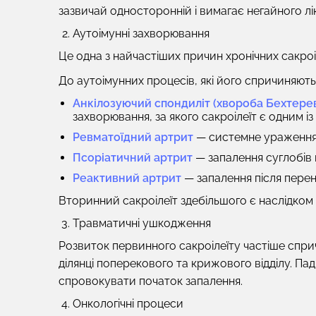
зазвичай односторонній і вимагає негайного лі
Аутоімунні захворювання
Це одна з найчастіших причин хронічних сакроіл
До аутоімунних процесів, які його спричиняють
Анкілозуючий спондиліт (хвороба Бехтере
захворювання, за якого сакроілеїт є одним із
Ревматоїдний артрит
— системне ураження 
Псоріатичний артрит
— запалення суглобів н
Реактивний артрит
— запалення після перен
Вторинний сакроілеїт здебільшого є наслідком
Травматичні ушкодження
Розвиток первинного сакроілеїту частіше сприч
ділянці поперекового та крижового відділу. Па
спровокувати початок запалення.
Онкологічні процеси