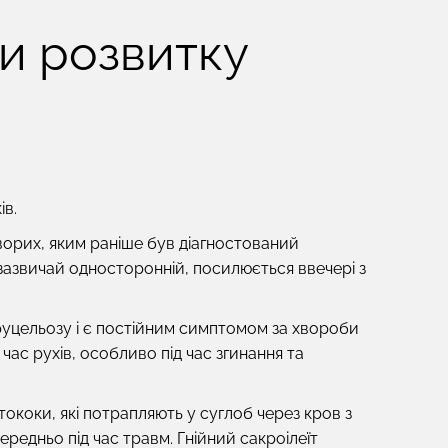
и розвитку
ів.
ворих, яким раніше був діагностований
 зазвичай односторонній, посилюється ввечері з
бруцельозу і є постійним симптомом за хвороби
час рухів, особливо під час згинання та
ококи, які потрапляють у суглоб через кров з
редньо під час травм. Гнійний сакроілеїт