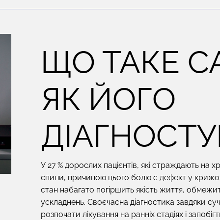
ЩО ТАКЕ СА
ЯК ЙОГО
ДІАГНОСТУ
У 27 % дорослих пацієнтів, які страждають на 
спини, причиною цього болю є дефект у крижо
стан набагато погіршить якість життя, обмежит
ускладнень. Своєчасна діагностика завдяки суч
розпочати лікування на ранніх стадіях і запобі