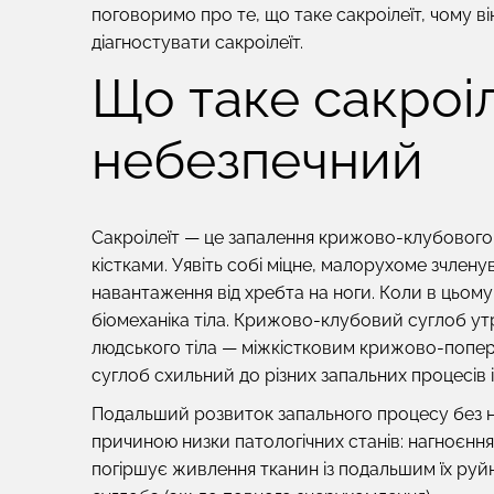
поговоримо про те, що таке сакроілеїт, чому ві
діагностувати сакроілеїт.
Що таке сакроіле
небезпечний
Сакроілеїт — це запалення крижово-клубового 
кістками. Уявіть собі міцне, малорухоме зчлен
навантаження від хребта на ноги. Коли в цьому
біомеханіка тіла. Крижово-клубовий суглоб ут
людського тіла — міжкістковим крижово-попере
суглоб схильний до різних запальних процесів 
Подальший розвиток запального процесу без н
причиною низки патологічних станів:
нагноєння
погіршує живлення тканин із подальшим їх ру