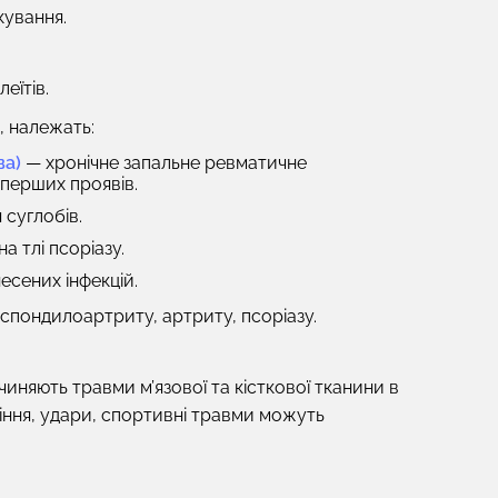
кування.
еїтів.
, належать:
ва)
— хронічне запальне ревматичне
 перших проявів.
суглобів.
а тлі псоріазу.
есених інфекцій.
 спондилоартриту, артриту, псоріазу.
иняють травми м’язової та кісткової тканини в
діння, удари, спортивні травми можуть