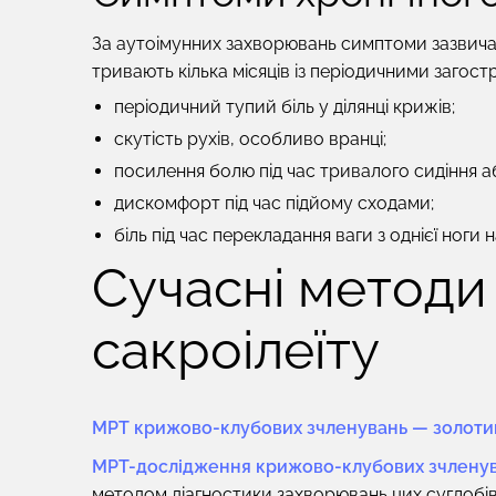
За аутоімунних захворювань симптоми зазвичай
тривають кілька місяців із періодичними загост
періодичний тупий біль у ділянці крижів;
скутість рухів, особливо вранці;
посилення болю під час тривалого сидіння а
дискомфорт під час підйому сходами;
біль під час перекладання ваги з однієї ноги н
Сучасні методи
сакроілеїту
МРТ крижово-клубових зчленувань — золоти
МРТ-дослідження крижово-клубових зчлену
методом діагностики захворювань цих суглобів.