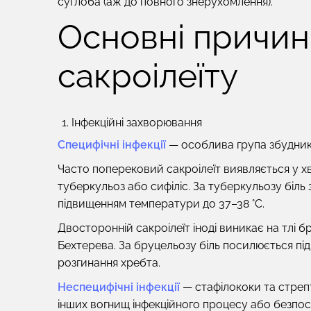
суглоба (аж до повного знерухомлення).
Основні причин
сакроілеїту
Інфекційні захворювання
Специфічні інфекції
— особлива група збудник
Часто поперековий сакроілеїт виявляється у х
туберкульоз або сифіліс. За туберкульозу біль
підвищенням температури до 37–38 °C.
Двосторонній сакроілеїт іноді виникає на тлі 
Бехтерева. За бруцельозу біль посилюється під 
розгинання хребта.
Неспецифічні інфекції
— стафілококи та стрепт
інших вогнищ інфекційного процесу або безпосе