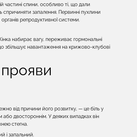
ій частині спини, особливо ті, що дали
ь спричиняти запалення. Первинні пухлини
о органів репродуктивної системи.
. Жінка набирає вагу, переживає гормональні
, що збільшує навантаження на крижово-клубові
 прояви
жно від причини його розвитку, — це біль у
 або двостороннім. У деяких випадках він
хнею стегна.
ий і запальний.