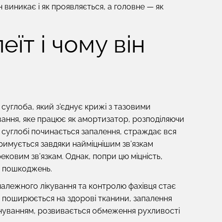
н виникає і як проявляється, а головне — як
їт і чому він
суглоба, який з’єднує крижі з тазовими
ування, яке працює як амортизатор, розподіляючи
 суглобі починається запалення, страждає вся
римується завдяки найміцнішим зв’язкам
ковим зв’язкам. Однак, попри цю міцність,
і пошкоджень.
алежного лікування та контролю фахівця стає
 поширюється на здорові тканини, запалення
йнуванням, розвивається обмеження рухливості