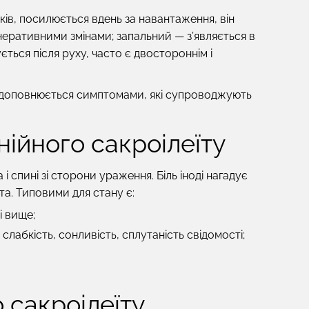
оків, посилюється вдень за навантаження, він
енеративними змінами;
запальний
— з’являється в
ться після руху, часто є двостороннім і
на доповнюється симптомами, які супроводжують
ійного сакроілеїту
і спині зі сторони ураження. Біль іноді нагадує
та. Типовими для стану є:
і вище;
слабкість, сонливість, сплутаність свідомості;
 сакроілеїту