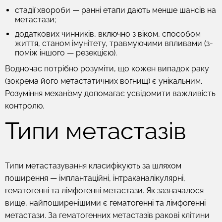
стадії хвороби — ранні етапи дають менше шансів на
метастази;
додаткових чинників, включно з віком, способом
життя, станом імунітету, травмуючими впливами (з-
поміж іншого — резекцією).
Водночас потрібно розуміти, що кожен випадок раку
(зокрема його метастатичних вогнищ) є унікальним.
Розуміння механізму допомагає усвідомити важливість
контролю.
Типи метастазів
Типи метастазування класифікують за шляхом
поширення — імплантаційні, інтраканалікулярні,
гематогенні та лімфогенні метастази. Як зазначалося
вище, найпоширенішими є гематогенні та лімфогенні
метастази. За гематогенних метастазів ракові клітини