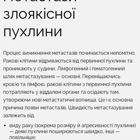
злоякісної
пухлини
Процес виникнення метастазів починається непомітно.
Ракові клітини відриваються від первинної пухлини та
проникають у судини. Лімфогенний і гематогенний
шлях метастазування — основні. Переміщаючись
кров’ю та лімфою, ракові клітини з первинної пухлини
потрапляють у віддалені органи та осідають там,
утворюючи нові метастатичні вогнища. Це і є основна
причина появи метастазів. Швидкість метастазування
залежить від:
виду раку (зокрема розміру й агресивності пухлини)
— деякі пухлини поширюються швидко, інші —
повільніше;