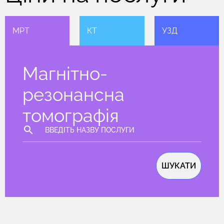
МРТ
КТ
УЗД
Магнітно-
резонансна
томографія
ШУКАТИ