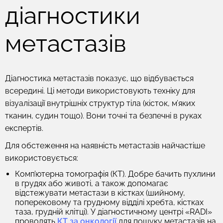
діагностики
метастазів
Діагностика метастазів показує, що відбувається
всередині. Ці методи використовують техніку для
візуалізації внутрішніх структур тіла (кісток, м’яких
тканин, судин тощо). Вони точні та безпечні в руках
експертів.
Для обстеження на наявність метастазів найчастіше
використовується:
Комп’ютерна томографія (КТ).
Добре бачить пухлини
в грудях або животі, а також допомагає
відстежувати метастази в кістках (шийному,
поперековому та грудному відділі хребта, кістках
таза, грудній клітці). У діагностичному центрі «RADI»
проводять
КТ за онкології
для пошуку метастазів на