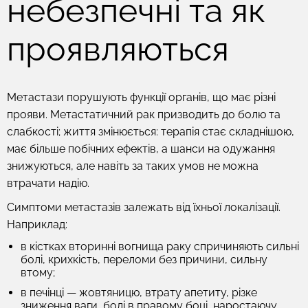
небезпечні та як
проявляються
Метастази порушують функції органів, що має різні
прояви. Метастатичний рак призводить до болю та
слабкості; життя змінюється: терапія стає складнішою,
має більше побічних ефектів, а шанси на одужання
знижуються, але навіть за таких умов не можна
втрачати надію.
Симптоми метастазів залежать від їхньої локалізації.
Наприклад:
в кістках вторинні вогнища раку спричиняють сильні
болі, крихкість, переломи без причини, сильну
втому;
в печінці — жовтяницю, втрату апетиту, різке
зниження ваги, болі в правому боці, наростаючу