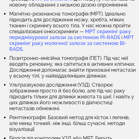
новому обладнанні з низькою дозою опромінення.
Магнітно-резонансна томографія (МРТ).
Ідеально
підходить для дослідження мозку, хребта, м’яких
тканин і скринінгу всього тіла. У нас можна пройти
спеціалізовані онкоскринінги —
МРТ скринінг раку
передміхурової залози за системою PI-RADS
і
МРТ
скринінг раку молочної залози за системою BI-
RADS
.
Позитронно-емісійна томографія (ПЕТ).
Під час неї
вводять речовину, яка світиться в активних клітинах.
Дослідження допомагає знайти приховані метастази
у всьому тілі, у найвіддаленіших ділянках.
Ультразвукове дослідження (УЗД).
Створює
зображення просто й без болю, але під час раку
підходить тільки для ділянки живота та шиї. І навіть у
цих ділянках його можливості в діагностиці
метастазів обмежені.
Рентгенографія.
Базовий метод для кісток і легенів,
але менш точний, ніж інші, більш сучасні, методи
візуалізації.
Біопсія під контролем УЗД або МРТ.
Беруть