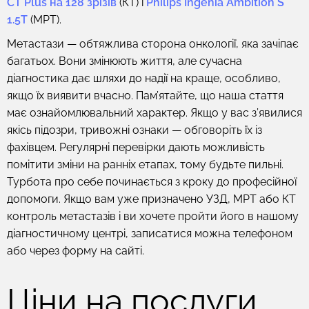
CT Plus на 128 зрізів
(КТ) і
Philips Ingenia Ambition S
1.5T
(МРТ).
Метастази — обтяжлива сторона онкології, яка зачіпає
багатьох. Вони змінюють життя, але сучасна
діагностика дає шляхи до надії на краще, особливо,
якщо їх виявити вчасно. Пам’ятайте, що наша стаття
має ознайомлювальний характер. Якщо у вас з’явилися
якісь підозри, тривожні ознаки — обговоріть їх із
фахівцем. Регулярні перевірки дають можливість
помітити зміни на ранніх етапах, тому будьте пильні.
Турбота про себе починається з кроку до професійної
допомоги. Якщо вам уже призначено УЗД, МРТ або КТ
контроль метастазів і ви хочете пройти його в нашому
діагностичному центрі, записатися можна телефоном
або через форму на сайті.
Ціни на послуги