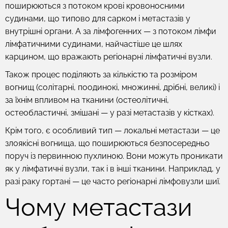
поширюються з потоком крові кровоносними
судинами, що типово для сарком і метастазів у
внутрішні органи. А за лімфогенних — з потоком лімфи
лімфатичними судинами, найчастіше це шлях
карцином, що вражають регіонарні лімфатичні вузли.
Також процес поділяють за кількістю та розміром
вогнищ (солітарні, поодинокі, множинні, дрібні, великі) і
за їхнім впливом на тканини (остеолітичні,
остеобластичні, змішані — у разі метастазів у кістках).
Крім того, є особливий тип — локальні метастази — це
злоякісні вогнища, що поширюються безпосередньо
поруч із первинною пухлиною. Вони можуть проникати
як у лімфатичні вузли, так і в інші тканини. Наприклад, у
разі раку гортані — це часто регіонарні лімфовузли шиї.
Чому метастази