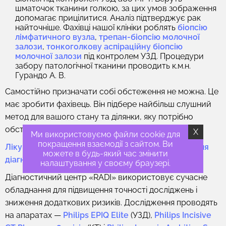
шматочок тканини голкою, за цих умов зображення
допомагає прицілитися. Аналіз підтверджує рак
найточніше. Фахівці нашої клініки роблять
біопсію
лімфатичного вузла
,
трепан-біопсію молочної
залози
,
тонкоголкову аспіраційну біопсію
молочної залози
під контролем УЗД. Процедури
забору патологічної тканини проводить к.м.н.
Гурандо А. В.
Самостійно призначати собі обстеження не можна. Це
має зробити фахівець. Він підбере найбільш слушний
метод для вашого стану та ділянки, яку потрібно
обстежити, або всього тіла.
X
Ми використовуємо файли cookie для
покращення взаємодії з сайтом. Ви
Лікування метастазів можна провести тільки після
можете в будь-який час змінити
діагностики.
налаштування у своєму браузері.
Діагностичний центр «RADI» використовує сучасне
обладнання для підвищення точності досліджень і
зниження додаткових ризиків. Дослідження проводять
на апаратах —
Philips EPIQ Elite
(УЗД),
Philips Incisive