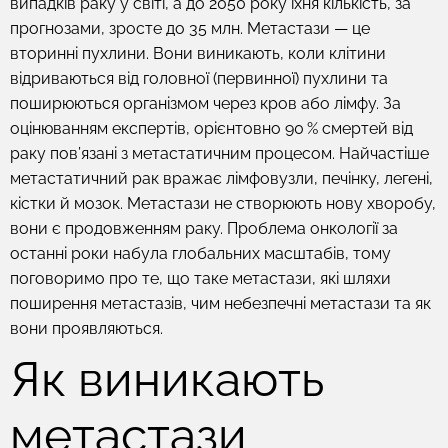
випадків раку у світі, а до 2050 року їхня кількість, за
прогнозами, зросте до 35 млн. Метастази — це
вторинні пухлини. Вони виникають, коли клітини
відриваються від головної (первинної) пухлини та
поширюються організмом через кров або лімфу. За
оцінюванням експертів, орієнтовно 90 % смертей від
раку пов’язані з метастатичним процесом. Найчастіше
метастатичний рак вражає лімфовузли, печінку, легені,
кістки й мозок. Метастази не створюють нову хворобу,
вони є продовженням раку. Проблема онкології за
останні роки набула глобальних масштабів, тому
поговоримо про те, що таке метастази, які шляхи
поширення метастазів, чим небезпечні метастази та як
вони проявляються.
Як виникають
метастази