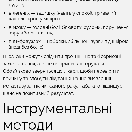
нудоту;
в легенях — задишку (навіть у спокої), тривалий
кашель, кров у мокроті;
в мозку — головні болі, блювоту, судоми, порушення
зору або мовлення;
в лімфовузлах — набряки, збільшені вузли під шкірою
(іноді без болю).
Ці ознаки можуть свідчити про інші, не такі серйозні,
захворювання, але це не привід їх ігнорувати.
Обов’язково зверніться до лікаря, щоби перевірити
причину та здобути лікування. Раннє виявлення
метастазування, як і самого раку, набагато підвищує
шанс на позитивний результат.
Інструментальні
методи