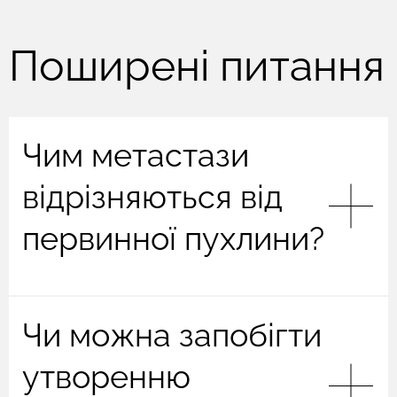
Поширені питання
Чим метастази
відрізняються від
первинної пухлини?
Первинна пухлина виникає в тканинах, де
Чи можна запобігти
починається рак. Метастази утворюються, коли
клітини відриваються від первинної пухлини й
утворенню
переміщуються в інші органи (зокрема у віддалені