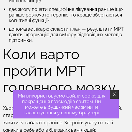
йшлося вище);
дає змогу почати специфічне лікування раніше (що
раніше розпочато терапію, то краще зберігаються
когнітивні функції);
допомагає лікарю скласти план — результати МРТ
дають інформацію для вибору відповідних методів
підтримки.
Коли варто
пройти МРТ
головного мозку
X
Ми використовуємо файли cookie для
покращення взаємодії з сайтом. Ви
можете в будь-який час змінити
Хвороба Альцгеймера частіше трапляється в людей,
налаштування у своєму браузері.
старших за 65 років, але перші симптоми можуть
з'явитися набагато раніше. Зверніть увагу на такі
ознаки в себе або в близьких вам людей: