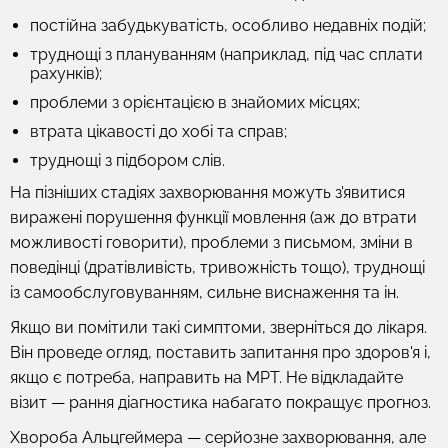
постійна забудькуватість, особливо недавніх подій;
труднощі з плануванням (наприклад, під час сплати
рахунків);
проблеми з орієнтацією в знайомих місцях;
втрата цікавості до хобі та справ;
труднощі з підбором слів.
На пізніших стадіях захворювання можуть з'явитися
виражені порушення функції мовлення (аж до втрати
можливості говорити), проблеми з письмом, зміни в
поведінці (дратівливість, тривожність тощо), труднощі
із самообслуговуванням, сильне виснаження та ін.
Якщо ви помітили такі симптоми, зверніться до лікаря.
Він проведе огляд, поставить запитання про здоров'я і,
якщо є потреба, направить на МРТ. Не відкладайте
візит — рання діагностика набагато покращує прогноз.
Хвороба Альцгеймера — серйозне захворювання, але