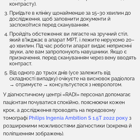
контрасту).
Приїдьте в клініку щонайменше за 15–30 хвилин до
дослідження, щоб заповнити документи й
заспокоїтися перед скануванням.
Пройдіть обстеження: ви лягаєте на зручний стіл,
який в'їжджає в апарат МРТ, і лежите нерухомо 20–
40 хвилин. Під час роботи апарат видає неприємні
звуки, але вам запропонують навушники. Якщо є
призначення, перед скануванням через вену вводять
контраст.
Від одного до трьох днів (усе залежить від
складності випадку) очікуєте на висновок радіолога
→ отримуєте → консультуєтеся з неврологом.
У діагностичному центрі «RADI» персонал допомагає
пацієнтам почуватися спокійно, пояснюючи кожен
крок, а дослідження проводять на передовому
томографі
Philips Ingenia Ambition S 1.5T 2022 року
з
розширеними можливостями діагностики (зокрема й
поліпшенням зображень).