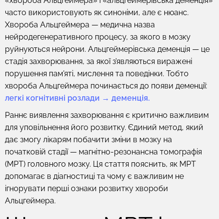
«хвороба Альцгеймера» і «альцгеймерівська деменція»
часто використовують як синоніми, але є нюанс.
Хвороба Альцгеймера — медична назва
нейродегенеративного процесу, за якого в мозку
руйнуються нейрони. Альцгеймерівська деменція — це
стадія захворювання, за якої з'являються виражені
порушення пам'яті, мислення та поведінки. Тобто
хвороба Альцгеймера починається до появи деменції:
легкі когнітивні розлади → деменція.
Раннє виявлення захворювання є критично важливим
для уповільнення його розвитку. Єдиний метод, який
дає змогу лікарям побачити зміни в мозку на
початковій стадії — магнітно-резонансна томографія
(МРТ) головного мозку. Ця стаття пояснить, як МРТ
допомагає в діагностиці та чому є важливим не
ігнорувати перші ознаки розвитку хвороби
Альцгеймера.