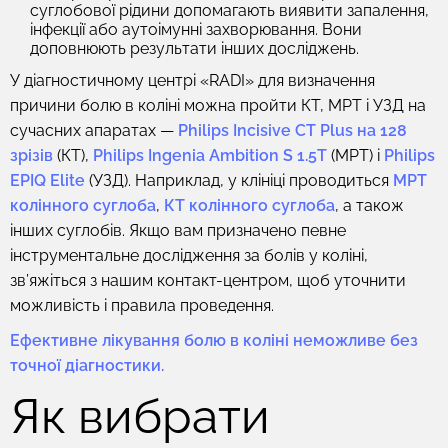
суглобової рідини допомагають виявити запалення,
інфекції або аутоімунні захворювання. Вони
доповнюють результати інших досліджень.
У діагностичному центрі «RADI» для визначення
причини болю в коліні можна пройти КТ, МРТ і УЗД на
сучасних апаратах —
Philips Incisive CT Plus на 128
зрізів
(КТ),
Philips Ingenia Ambition S 1.5T
(МРТ) і
Philips
EPIQ Elite
(УЗД). Наприклад, у клініці проводиться
МРТ
колінного суглоба
,
КТ колінного суглоба
, а також
інших суглобів. Якщо вам призначено певне
інструментальне дослідження за болів у коліні,
зв’яжіться з нашим контакт-центром, щоб уточнити
можливість і правила проведення.
Ефективне лікування болю в коліні неможливе без
точної діагностики.
Як вибрати