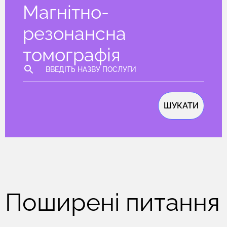
Магнітно-
резонансна
томографія
ШУКАТИ
Поширені питання