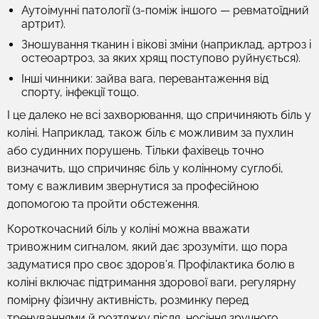
Аутоімунні патології (з-поміж іншого — ревматоїдний
артрит).
Зношування тканин і вікові зміни (наприклад, артроз і
остеоартроз, за яких хрящ поступово руйнується).
Інші чинники: зайва вага, перевантаження від
спорту, інфекції тощо.
І це далеко не всі захворювання, що спричиняють біль у
коліні. Наприклад, також біль є можливим за пухлин
або судинних порушень. Тільки фахівець точно
визначить, що спричиняє біль у колінному суглобі,
тому є важливим звернутися за професійною
допомогою та пройти обстеження.
Короткочасний біль у коліні можна вважати
тривожним сигналом, який дає зрозуміти, що пора
задуматися про своє здоров’я. Профілактика болю в
коліні включає підтримання здорової ваги, регулярну
помірну фізичну активність, розминку перед
тренуваннями й розтяжку після, носіння зручного