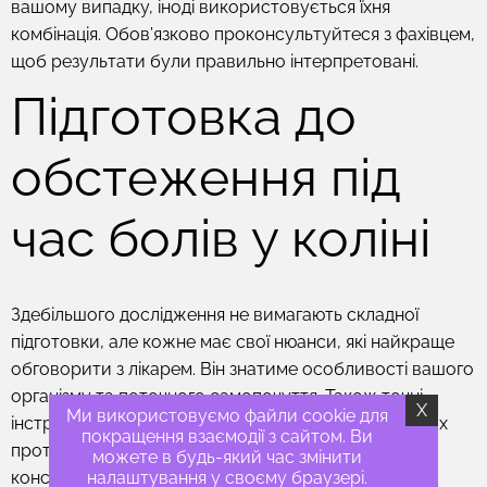
вашому випадку, іноді використовується їхня
комбінація. Обов’язково проконсультуйтеся з фахівцем,
щоб результати були правильно інтерпретовані.
Підготовка до
обстеження під
час болів у коліні
Здебільшого дослідження не вимагають складної
підготовки, але кожне має свої нюанси, які найкраще
обговорити з лікарем. Він знатиме особливості вашого
організму та поточного самопочуття. Також точні
X
Ми використовуємо файли cookie для
інструкції щодо специфічної підготовки та можливих
покращення взаємодії з сайтом. Ви
протипоказань можна здобути у форматі онлайн-
можете в будь-який час змінити
налаштування у своєму браузері.
консультації, записавшись на процедуру.