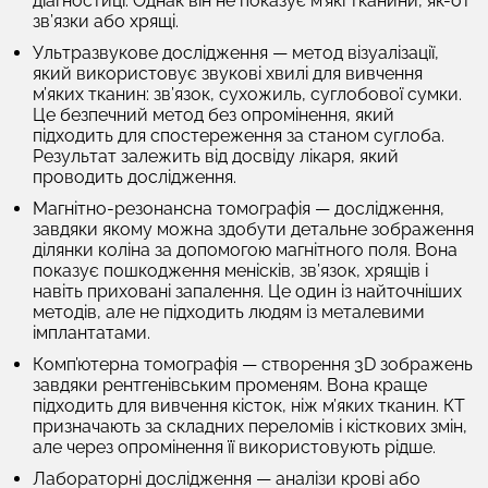
діагностиці. Однак він не показує м’які тканини, як-от
зв’язки або хрящі.
Ультразвукове дослідження
— метод візуалізації,
який використовує звукові хвилі для вивчення
м’яких тканин: зв’язок, сухожиль, суглобової сумки.
Це безпечний метод без опромінення, який
підходить для спостереження за станом суглоба.
Результат залежить від досвіду лікаря, який
проводить дослідження.
Магнітно-резонансна томографія
— дослідження,
завдяки якому можна здобути детальне зображення
ділянки коліна за допомогою магнітного поля. Вона
показує пошкодження менісків, зв’язок, хрящів і
навіть приховані запалення. Це один із найточніших
методів, але не підходить людям із металевими
імплантатами.
Комп’ютерна томографія
— створення 3D зображень
завдяки рентгенівським променям. Вона краще
підходить для вивчення кісток, ніж м’яких тканин. КТ
призначають за складних переломів і кісткових змін,
але через опромінення її використовують рідше.
Лабораторні дослідження
— аналізи крові або