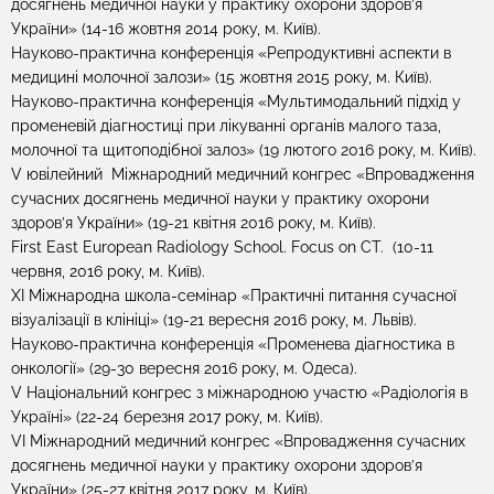
досягнень медичної науки у практику охорони здоров’я
України» (14-16 жовтня 2014 року, м. Київ).
Науково-практична конференція «Репродуктивні аспекти в
медицині молочної залози» (15 жовтня 2015 року, м. Київ).
Науково-практична конференція «Мультимодальний підхід у
променевій діагностиці при лікуванні органів малого таза,
молочної та щитоподібної залоз» (19 лютого 2016 року, м. Київ).
V ювілейний Міжнародний медичний конгрес «Впровадження
сучасних досягнень медичної науки у практику охорони
здоров’я України» (19-21 квітня 2016 року, м. Київ).
First East European Radiology School. Focus on CT. (10-11
червня, 2016 року, м. Київ).
XI Міжнародна школа-семінар «Практичні питання сучасної
візуалізації в клініці» (19-21 вересня 2016 року, м. Львів).
Науково-практична конференція «Променева діагностика в
онкології» (29-30 вересня 2016 року, м. Одеса).
V Національний конгрес з міжнародною участю «Радіологія в
Україні» (22-24 березня 2017 року, м. Київ).
VI Міжнародний медичний конгрес «Впровадження сучасних
досягнень медичної науки у практику охорони здоров’я
України» (25-27 квітня 2017 року, м. Київ).