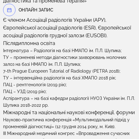
діагностика та променева терапія»
OНЛАЙН ЗАПИС
Є членом Асоціації радіологів України (АРУ),
Європейської асоціації радіологів (ESR), Європейської
асоціації радіологів грудної залози (EUSOBI).
Післядипломна освіта
Інтернатура – Радіологія на базі НМАПО ім. П.Л. Шупика;
ТУ – променеві методи діагностики захворювань молочних
залоз на базі НМАПО ім. П.Л. Шупика;
7-th Prague Europeen Tutorial of Radiology (PETRA 2018);
ТУ – інтервенційна радіологія на базі ХМАПО 2018 рік;
ПАЦ - рентгенологія (2019 рік);
ПАЦ – УЗД (2019 рік);
Аспірантура – на базі кафедри радіології НУОЗ України ім. П.Л.
Шупика 2018-2022 рр.
Міжнародні та національні наукові конференції, форуми
Науково-практична конференція «Мультимодальний підхід у
променевій діагностиці» (12 грудня 2014 року, м. Київ).
III Міжнародний медичний конгрес «Впровадження сучасних