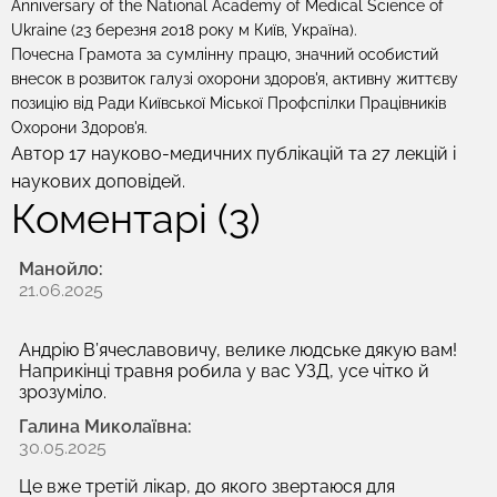
Anniversary of the National Academy of Medical Science of
Ukraine (23 березня 2018 року м Київ, Україна).
Почесна Грамота за сумлінну працю, значний особистий
внесок в розвиток галузі охорони здоров'я, активну життєву
позицію від Ради Київської Міської Профспілки Працівників
Охорони Здоров'я.
Автор 17 науково-медичних публікацій та 27 лекцій і
наукових доповідей.
Коментарі (3)
Манойло:
21.06.2025
Андрію В’ячеславовичу, велике людське дякую вам!
Наприкінці травня робила у вас УЗД, усе чітко й
зрозуміло.
Галина Миколаївна:
30.05.2025
Це вже третій лікар, до якого звертаюся для