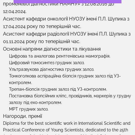
променевої діагностики НАМНУ» з 12.08.2016 до
12.04.2024.
Асистент кафедри онкології НУОЗУ імені П.Л. Шупика з
17.04.2024 року по теперішній час.
Асистент кафедри радіології НУОЗУ імені П.Л. Шупика з
01.11.2024 року по теперішній час.
Основні напрями діагностики та лікування
Цифрова та аналогова рентгенівська мамографія.
Цифровий томосинтез грудних залоз.
Ультразвукова діагностика грудних залоз.
Тонкоголкова аспіраційна біопсія грудних залоз під УЗ-
контролем.
Трепан-біопсія грудних залоз під УЗ-контролем.
Постановка біопсійних кліпс, провідників, маркерів у грудну
залозу під ехо-контролем.
МРТ грудних залоз.
Нагороди, премії
Diploma for the best scientific work in International Scientific and
Practical Conference of Young Scientists, dedicated to the 25th