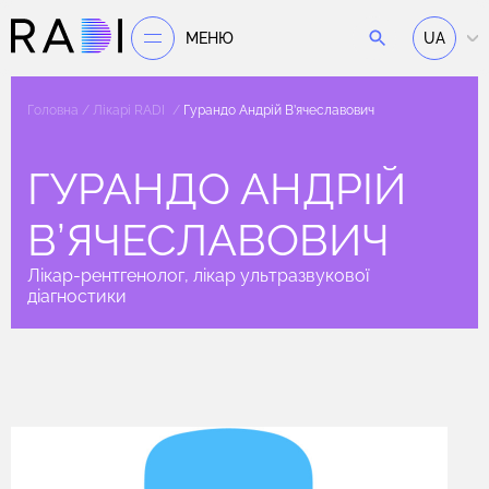
МЕНЮ
UA
Головна
Лікарі RADI
Гурандо Андрій В’ячеславович
ГУРАНДО АНДРІЙ
В’ЯЧЕСЛАВОВИЧ
Лікар-рентгенолог, лікар ультразвукової
діагностики