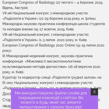
European Congress of Radiology (27 лютого – 4 березня, 2019,
Відень, Австрія).
VIІ-ий Національний конгрес з міжнародною участю
«Радіологія в Україні» (27-29 березня 2019 року, м. Ірпінь).
Міжнародна науково-практична конференція-школа студентів
та молодих вчених (15-17 жовтня, 2019, Київ).
VIІI-ий Національний конгрес з міжнародною участю
«Радіологія в Україні» (1-3 липня 2020 року, м. Київ).
European Congress of Radiology 2020 Online (15-19 липня 2020
року).
IX Міжнародний медичний конгрес, науково-практична
конференція «Можливості високотехнологічних
мультимодальних методів діагностики» (16-18 вересня 2020
року, м. Київ).
Куратор та модератор секції «Радіологія грудної залози» на
ІХ-ому Національному конгресі з міжнародною участю
«Радіологія в Україні - 2023» (19-21 жовтня 2023 року, м. Київ).
X
Ми використовуємо файли cookie для
Досвід роботи
покращення взаємодії з сайтом. Ви
Старший науковий співробітник, лікар-рентгенолог,
можете в будь-який час змінити
лікар УЗД у ДУ «Інститут ядерної медицини та
налаштування у своєму браузері.