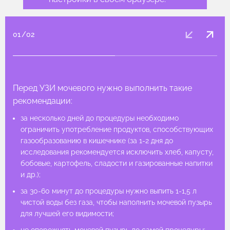
01
/
02
Перед УЗИ мочевого нужно выполнить такие
рекомендации:
за несколько дней до процедуры необходимо
за несколько дней до процедуры необходимо
ограничить употребление продуктов, способствующих
ограничить употребление продуктов, способствующих
газообразованию в кишечнике (за 1-2 дня до
газообразованию в кишечнике (за 1-2 дня до
исследования рекомендуется исключить хлеб, капусту,
исследования рекомендуется исключить хлеб, капусту,
бобовые, картофель, сладости и газированные напитки
бобовые, картофель, сладости и газированные напитки
и др.);
и др.);
за 30-60 минут до процедуры нужно выпить 1-1,5 л
за 30-60 минут до процедуры нужно выпить 1-1,5 л
чистой воды без газа, чтобы наполнить мочевой пузырь
чистой воды без газа, чтобы наполнить мочевой пузырь
для лучшей его видимости;
для лучшей его видимости;
не опорожнять мочевой пузырь до самой процедуры;
не опорожнять мочевой пузырь до самой процедуры;