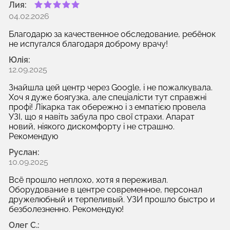
Лия:
04.02.2026
Благодарю за качественное обследование, ребёнок
не испугался благодаря доброму врачу!
Юлія:
12.09.2025
Знайшла цей центр через Google, і не пожалкувала.
Хоч я дуже боягузка, але спеціалісти тут справжні
профі! Лікарка так обережно і з емпатією провела
УЗІ, що я навіть забула про свої страхи. Апарат
новий, ніякого дискомфорту і не страшно.
Рекомендую
Руслан:
10.09.2025
Всё прошло неплохо, хотя я переживал.
Оборудование в центре современное, персонал
дружелюбный и терпеливый. УЗИ прошло быстро и
безболезненно. Рекомендую!
Олег С.: