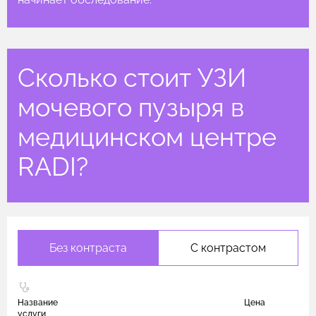
Сколько стоит УЗИ
мочевого пузыря в
медицинском центре
RADI?
Без контраста
С контрастом
Название
Цена
услуги