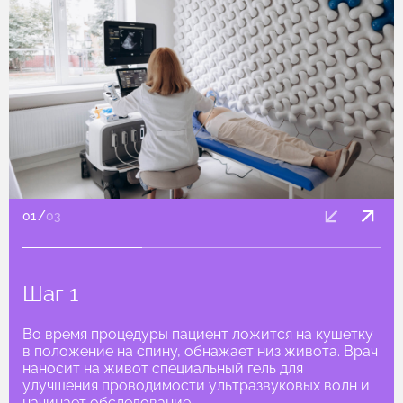
01
/
03
Шаг 1
Во время процедуры пациент ложится на кушетку
в положение на спину, обнажает низ живота. Врач
наносит на живот специальный гель для
улучшения проводимости ультразвуковых волн и
начинает обследование.