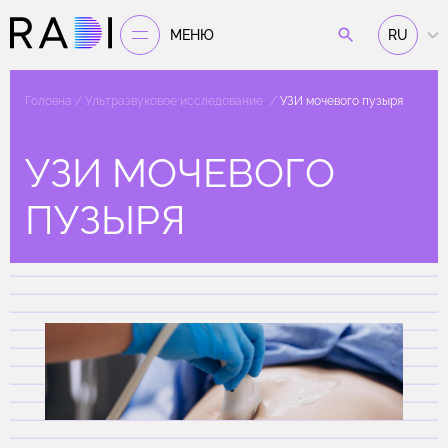
МЕНЮ
RU
Головна
Ультразвуковое исследование
УЗИ мочевого пузыря
УЗИ МОЧЕВОГО
ПУЗЫРЯ