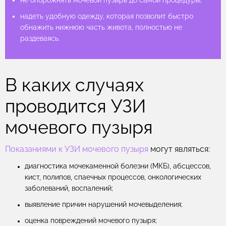
надеть удобную одежду, которая позволит быстро
надеть удобную одежду, которая позволит быстро
обнажить нижнюю часть живота, полностью не
обнажить нижнюю часть живота, полностью не
раздеваясь.
раздеваясь.
В каких случаях
проводится УЗИ
мочевого пузыря
Показаниями к УЗИ мочевого пузыря
могут являться:
диагностика мочекаменной болезни (МКБ), абсцессов,
кист, полипов, спаечных процессов, онкологических
заболеваний, воспалений;
выявление причин нарушений мочевыделения;
оценка повреждений мочевого пузыря;