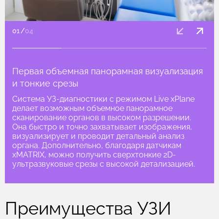
01
/
04
Первая объемная панорамная визуализация
и тонкие срезы
Система УЗ-диагностики с режимом Live xPlane
делает возможным объемное панорамное
сканирование органов в высоком разрешении.
Она быстро и точно захватывает изображения,
визуализирует и проводит детальный анализ
органа. Дополнительно, благодаря датчикам
xMATRIX, можно получить сверхтонкие 2D-
ультразвуковые срезы с высокой детализацией.
Преимущества УЗИ