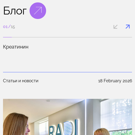
немедленной медицинской помощи.
Блог
01
/
15
.
Креатинин
25
Статьи и новости
18 February 2026