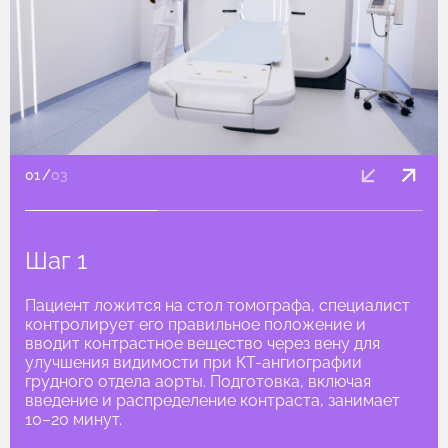
01
/
03
Шаг 1
Пациент ложится на стол томографа, специалист
контролирует его правильное положение и
вводит контрастное вещество через вену для
улучшения видимости при КТ-ангиографии
грудного отдела аорты. Подготовка, включая
введение и распределение контраста, занимает
10–20 минут.