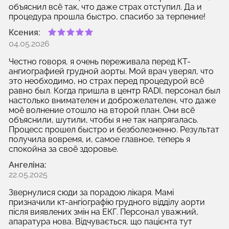
объяснил всё так, что даже страх отступил. Да и
процедура прошла быстро, спасибо за терпение!
Ксения:
04.05.2026
Честно говоря, я очень переживала перед КТ-
ангиографией грудной аорты. Мой врач уверял, что
это необходимо, но страх перед процедурой всё
равно был. Когда пришла в центр RADI, персонал был
настолько внимателен и доброжелателен, что даже
моё волнение отошло на второй план. Они всё
объяснили, шутили, чтобы я не так напрягалась.
Процесс прошел быстро и безболезненно. Результат
получила вовремя, и, самое главное, теперь я
спокойна за своё здоровье.
Ангеліна:
22.05.2025
Звернулися сюди за порадою лікаря. Мамі
призначили кт-ангіографію грудного відділу аорти
після виявлених змін на ЕКГ. Персонал уважний,
апаратура нова. Відчувається, що пацієнта тут