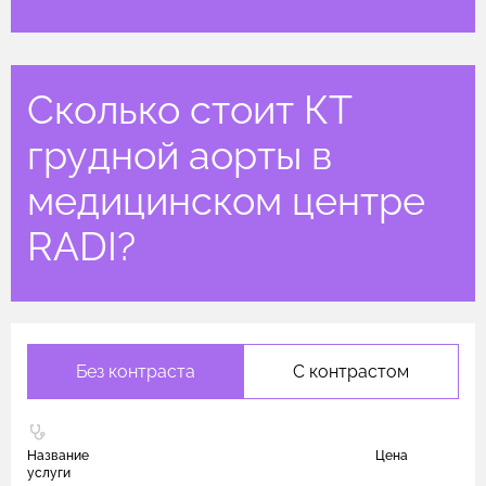
Сколько стоит КТ
грудной аорты в
медицинском центре
RADI?
Без контраста
С контрастом
Название
Цена
услуги