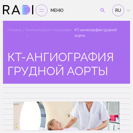
МЕНЮ
RU
Головна
Компьютерная томография
КТ-ангиография грудной
аорты
КТ-АНГИОГРАФИЯ
ГРУДНОЙ АОРТЫ