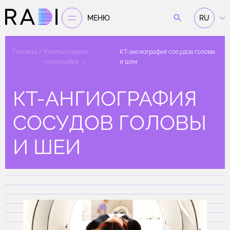
МЕНЮ
RU
Головна
Компьютерная
КТ-ангиография сосудов головы
томография
и шеи
КТ-АНГИОГРАФИЯ
СОСУДОВ ГОЛОВЫ
И ШЕИ