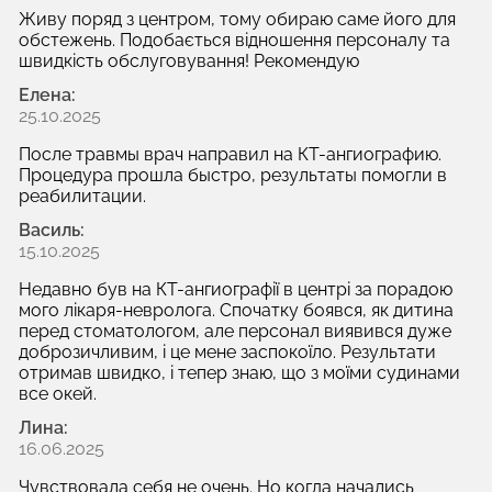
Живу поряд з центром, тому обираю саме його для
обстежень. Подобається відношення персоналу та
швидкість обслуговування! Рекомендую
Елена:
25.10.2025
После травмы врач направил на КТ-ангиографию.
Процедура прошла быстро, результаты помогли в
реабилитации.
Василь:
15.10.2025
Недавно був на КТ-ангиографії в центрі за порадою
мого лікаря-невролога. Спочатку боявся, як дитина
перед стоматологом, але персонал виявився дуже
доброзичливим, і це мене заспокоїло. Результати
отримав швидко, і тепер знаю, що з моїми судинами
все окей.
Лина:
16.06.2025
Чувствовала себя не очень. Но когда начались