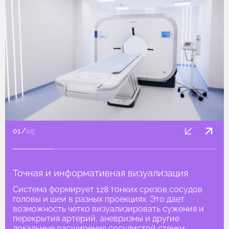
01
/
05
Точная и информативная визуализация
Система формирует 128 тонких срезов сосудов
головы и шеи в разных проекциях. Это дает
возможность четко визуализировать сужения и
перекрытия артерий, аневризмы и другие
локальные расширения сосудистой стенки,