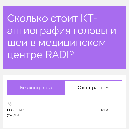
Сколько стоит КТ-
ангиография головы и
шеи в медицинском
центре RADI?
Без контраста
С контрастом
Название
Цена
услуги