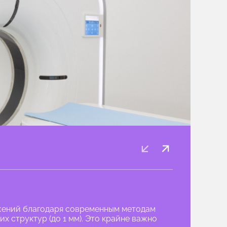
жений благодаря современным методам
х структур (до 1 мм). Это крайне важно