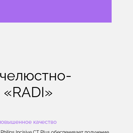
челюстно-
 «RADI»
повышенное качество
hilips Incisive CT Plus обеспечивает получение