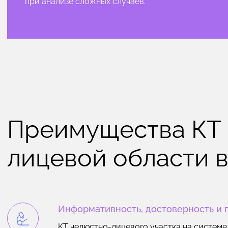
при анализе сложных случаев.
Преимущества КТ 
лицевой области в
Информативность, достоверность и 
КТ челюстно-лицевого участка на системе P