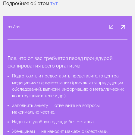
Подробнее об этом
тут
.
01
/
01
Все, что от вас требуется перед процедурой
сканирования всего организма:
Подготовить и предоставить представителю центра
Подготовить и предоставить представителю центра
Подготовить и предоставить представителю центра
медицинскую документацию (результаты предыдущих
медицинскую документацию (результаты предыдущих
медицинскую документацию (результаты предыдущих
обследований, выписки, информацию о металлических
обследований, выписки, информацию о металлических
обследований, выписки, информацию о металлических
конструкциях в теле и др.).
конструкциях в теле и др.).
конструкциях в теле и др.).
Заполнить анкету — отвечайте на вопросы
Заполнить анкету — отвечайте на вопросы
Заполнить анкету — отвечайте на вопросы
максимально честно.
максимально честно.
максимально честно.
Наденьте удобную одежду без металла.
Наденьте удобную одежду без металла.
Наденьте удобную одежду без металла.
Женщинам — не наносит макияж с блестками.
Женщинам — не наносит макияж с блестками.
Женщинам — не наносит макияж с блестками.