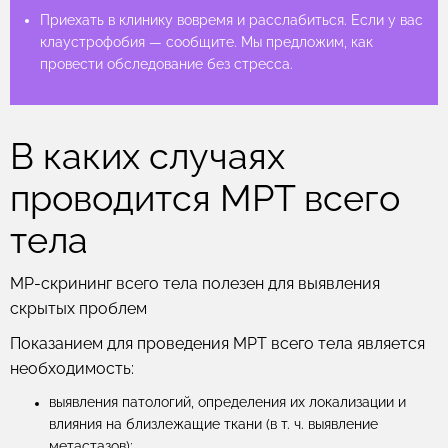
Приехать в клинику вовремя и расслабиться. Если у вас
Приехать в клинику вовремя и расслабиться. Если у вас
Приехать в клинику вовремя и расслабиться. Если у вас
клаустрофобия — сообщите. Мы предложим, как
клаустрофобия — сообщите. Мы предложим, как
клаустрофобия — сообщите. Мы предложим, как
провести обследование без стресса.
провести обследование без стресса.
провести обследование без стресса.
В каких случаях
проводится МРТ всего
тела
МР-скрининг всего тела полезен для выявления
скрытых проблем
Показанием для проведения МРТ всего тела является
необходимость:
выявления патологий, определения их локализации и
влияния на близлежащие ткани (в т. ч. выявление
метастазов);