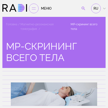
МЕНЮ
RU
Головна
Магнитно-резонансная
МР-скрининг всего
томография
тела
МР-СКРИНИНГ
ВСЕГО ТЕЛА