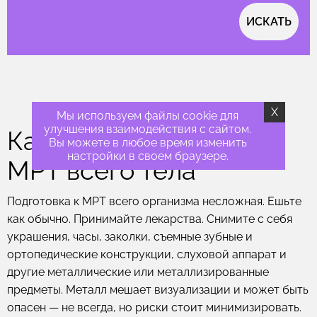
ИСКАТЬ
X
Мы используем файлы cookie для
улучшения взаимодействия с сайтом.
Как подготовиться к
Вы можете в любое время изменить
настройки в своем браузере.
МРТ всего тела
Подготовка к МРТ всего организма несложная. Ешьте
как обычно. Принимайте лекарства. Снимите с себя
украшения, часы, заколки, съемные зубные и
ортопедические конструкции, слуховой аппарат и
другие металлические или металлизированные
предметы. Металл мешает визуализации и может быть
опасен — не всегда, но риски стоит минимизировать.