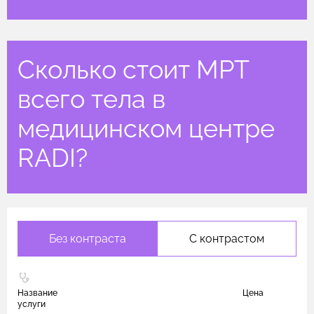
Сколько стоит МРТ
всего тела в
медицинском центре
RADI?
Без контраста
С контрастом
Название
Цена
услуги