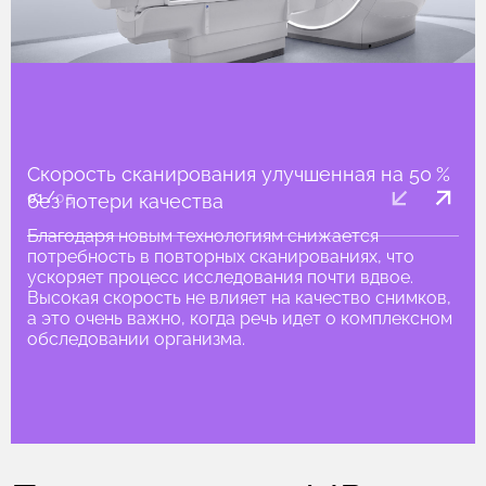
Скорость сканирования улучшенная на 50 %
01
/
05
без потери качества
Благодаря новым технологиям снижается
потребность в повторных сканированиях, что
ускоряет процесс исследования почти вдвое.
O-MAR (Orthopedic
Высокая скорость не влияет на качество снимков,
Metal Artifact Reduction), dStream, MultiVane XD
а это очень важно, когда речь идет о комплексном
обследовании организма.