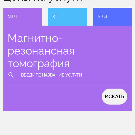
МРТ
КТ
УЗИ
Магнитно-
резонансная
томография
ИСКАТЬ