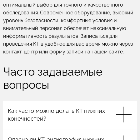
оптимальный выбор для точного и качественного
обследования. Современное оборудование, высокий
уровень безопасности, комфортные условия и
внимательный персонал обеспечат максимальную
информативность результатов. Записаться для
проведения КТ в удобное для вас время можно через
контакт-центр или форму записи на нашем сайте.
Часто задаваемые
вопросы
Как часто можно делать КТ нижних
конечностей?
КТ нижних конечностей делают только по
назначению врача, поскольку излучение
Опасна ли КТ-ангиография нижних