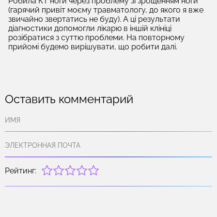
Робила КТ ноги через проблему зі зрощенням ноги
(гарячий привіт моєму травматологу, до якого я вже
звичайно звертатись не буду). А ці результати
діагностики допомогли лікарю в іншій клініці
розібратися з суттю проблеми. На повторному
прийомі будемо вирішувати, що робити далі.
Оставить комментарий
Рейтинг: