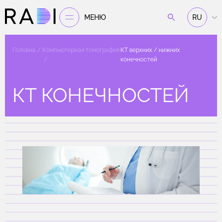
МЕНЮ
RU
Головна
Компьютерная томография
КТ верхних / нижних
конечностей
КТ КОНЕЧНОСТЕЙ