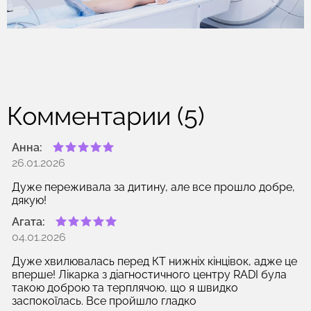
Комментарии (5)
Анна:
26.01.2026
Дуже переживала за дитину, але все прошло добре,
дякую!
Агата:
04.01.2026
Дуже хвилювалась перед КТ нижніх кінцівок, адже це
вперше! Лікарка з діагностичного центру RADI була
такою доброю та терплячою, що я швидко
заспокоїлась. Все пройшло гладко