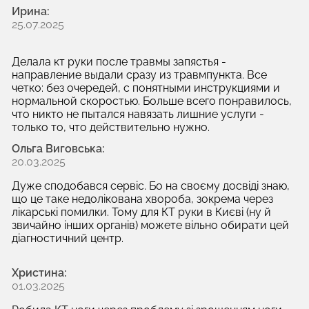
Ирина:
25.07.2025
Делала кт руки после травмы запястья -
направление выдали сразу из травмпункта. Все
четко: без очередей, с понятными инструкциями и
нормальной скоростью. Больше всего понравилось,
что никто не пытался навязать лишние услуги -
только то, что действительно нужно.
Ольга Виговська:
20.03.2025
Дуже сподобався сервіс. Бо на своєму досвіді знаю,
що це таке недолікована хвороба, зокрема через
лікарські помилки. Тому для КТ руки в Києві (ну й
звичайно інших органів) можете вільно обирати цей
діагностичний центр.
Христина:
01.03.2025