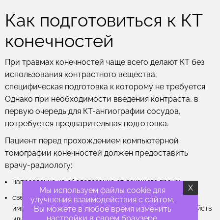
Как подготовиться к КТ
конечностей
При травмах конечностей чаще всего делают КТ без
использования контрастного вещества,
специфическая подготовка к которому не требуется.
Однако при необходимости введения контраста, в
первую очередь для КТ-ангиографии сосудов,
потребуется предварительная подготовка.
Пациент перед прохождением компьютерной
томографии конечностей должен предоставить
врачу-радиологу:
направление на обследование от лечащего врача;
X
Мы используем файлы cookie для
сведения о наличии в организме металлических
улучшения взаимодействия с сайтом.
Вы можете в любое время изменить
имплантатов, кардиостимуляторов, медицинских устройств
настройки в своем браузере.
или других инородных тел, в т.ч. неизвлеченных пуль,