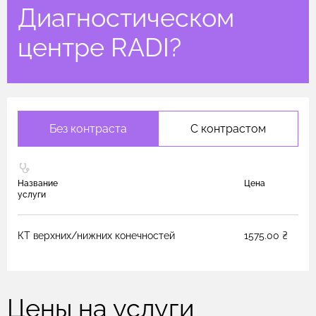
Диагностическом
центре RADI?
Без контраста
С контрастом
Название
Цена
услуги
КТ верхних/нижних конечностей
1575.00 ₴
Цены на услуги