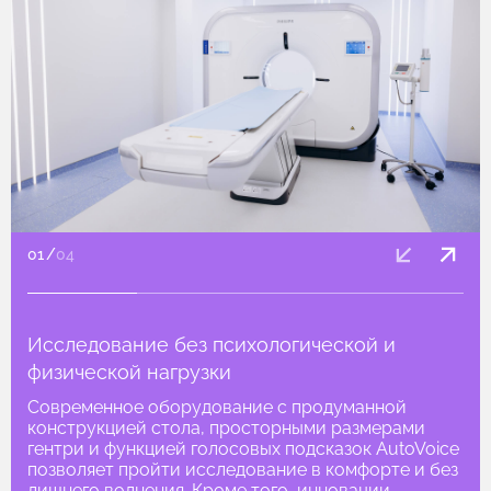
01
/
04
Исследование без психологической и
физической нагрузки
Современное оборудование с продуманной
конструкцией стола, просторными размерами
гентри и функцией голосовых подсказок AutoVoice
позволяет пройти исследование в комфорте и без
лишнего волнения. Кроме того, инновации