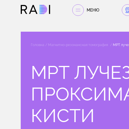
МЕНЮ
Головна
Магнитно-резонансная томография
МРТ луче
МРТ ЛУЧЕ
ПРОКСИМ
КИСТИ