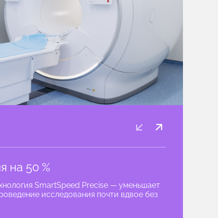
я на 50 %
нология SmartSpeed Precise — уменьшает
роведение исследования почти вдвое без