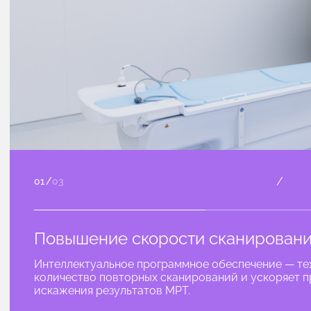
/
01
/
03
Повышение скорости сканировани
Интеллектуальное программное обеспечение — тех
количество повторных сканирований и ускоряет п
искажения результатов МРТ.