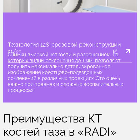
Технология 128-срезовой реконструкции
01
/
05
Снимки высокой четкости и разрешением, на
которых видны отклонения до 1 мм, позволяют
получить максимально детализированное
изображение крестцово-подвздошных
сочленений в различных проекциях. Это очень
важно при травмах и сложных воспалительных
процессах.
Преимущества КТ
костей таза в «RADI»