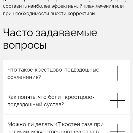
составить наиболее эффективный план лечения или
при необходимости внести коррективы.
Часто задаваемые
вопросы
Что такое крестцово-подвздошные
сочленения?
Крестцово-подвздошные сочленения
Как понять, что болит крестцово-
представляют собой парные суставы,
соединяющие крестец (нижнюю часть
подвздошный сустав?
позвоночника) с подвздошными костями таза. Они
играют важную роль в передаче нагрузки от
Болевой синдром и дискомфорт в области
верхней части тела на нижние конечности, а
Можно ли делать КТ костей таза при
крестцово-подвздошного сустава часто
также обеспечивают стабильность
ощущается в нижней части спины, ягодицах или
наличии искусственного сустава в
тазобедренного сустава.