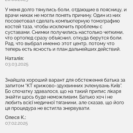
У меня долго тянулись боли, отдающие в поясницу, и
врачи никак не могли понять причину. Один из них
посоветовал сделать компьютерную томографию
костей таза, чтобы исключить проблемы с
суставами. Снимки получились настолько четкими,
что ортопед сразу объяснил, откуда берутся боли.
Рад, что выбрал именно этот центр, потому что
теперь есть ясность и план дальнейших действий.
Наталія:
03.03.2025
Знайшла хороший варант для обстеження батька за
запитом “КТ крижово-здухвинних зчленувань Київ”.
Бо спочатку здавалося, що на такий припис лікаря
знайти щось буде неможливим. Батько хоч і не
любить всієї медичної тяганини, але сказав, що його
ця процедура не встигла знервувати.
Олеся К.:
07.02.2025