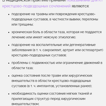
В медицинской практике прямыми
показаниями для КТ
крестцово-подвздошных сочленений
являются:
подозрение на травмы или повреждения крестцово-
подвздошных суставов, в частности вывихи, переломы
или трещины;
хроническая боль в области таза, которая не поддается
лечению или имеет неясную этиологию;
подозрение на воспалительные или дегенеративные
заболевания (в т. ч. сакроилеит, артрит или остеоартрит)
крестцово-подвздошных суставов;
проблемы с подвижностью или ограничение движений в
области таза;
оценка состояния после травм или хирургических
вмешательств в области крестцово-подвздошных
суставов (в т. ч. имплантов, установленных ранее);
необходимость оценки состояния мягких тканей и
прилегающих структур перед хирургическим
вмешательством;