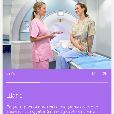
01
/
03
Шаг 1
Пациент располагается на специальном столе
томографа в удобной позе. Для обеспечения