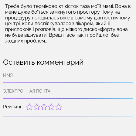
Треба було терміново кт кісток таза моїй мамі. Вона в
мене дуже боїться замкнутого простору. Тому на
процедуру погодилась вже в самому діагностичному
центрі, коли поспілкувалася з лікарем, який її
приспокоїв і розповів, що ніякого дискомфорту вона
не буде відчувати. Врешті все так і пройшло, без
жодних проблем…
Оставить комментарий
Рейтинг: