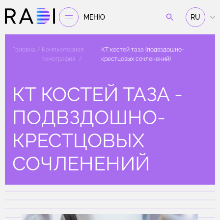
МЕНЮ
RU
Головна
Компьютерная
КТ костей таза (подвздошно-
томография
крестцовых сочленений)
КТ КОСТЕЙ ТАЗА -
ПОДВЗДОШНО-
КРЕСТЦОВЫХ
СОЧЛЕНЕНИЙ