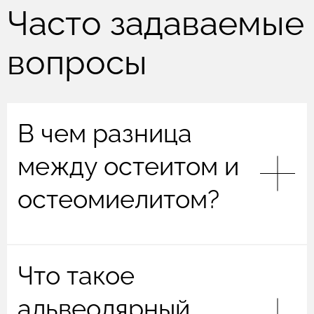
Часто задаваемые
вопросы
В чем разница
между остеитом и
остеомиелитом?
Остеит
— это общее воспаление костной
Что такое
ткани (преимущественно кортикального слоя
кости). Термин шире и может включать как
инфекционные, так и неинфекционные
альвеолярный
процессы (например, при болезни Педжета