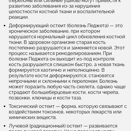
(переломы или сильные ушибы) могут привести к
развитию заболевания из-за нарушения
целостности костной ткани и воспалительной
реакции.
Деформирующий остеит (болезнь Педжета)
— это
хроническое заболевание, при котором
нарушается нормальный цикл обновления костной
ткани. В здоровом организме старая кость
постепенно разрушается и заменяется новой. Этот
процесс называется ремоделированием. При
болезни Педжета он выходит из-под контроля:
кость разрушается слишком быстро, а новая ткань
формируется хаотично и неполноценно. В
результате кости деформируются, становятся
непрочными и склонными к переломам. Болезнь
может поразить любую часть скелета, однако чаще
страдают большеберцовые кости, кости черепа,
позвонки, ключицы и кости таза.
Токсический остеит
— форма, которую связывают с
воздействием токсинов, некоторых лекарств или
химических веществ.
Лучевой (радиационный) остеит
— развивается