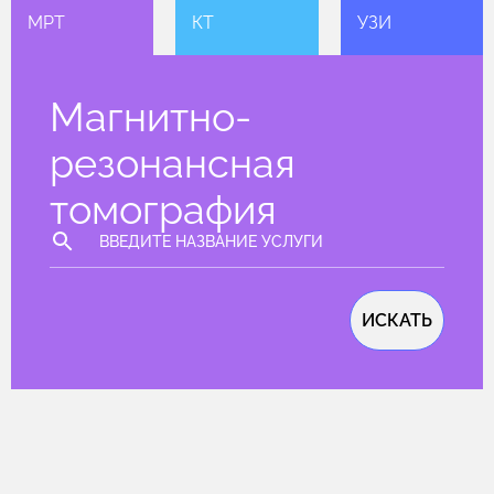
МРТ
КТ
УЗИ
Магнитно-
резонансная
томография
ИСКАТЬ