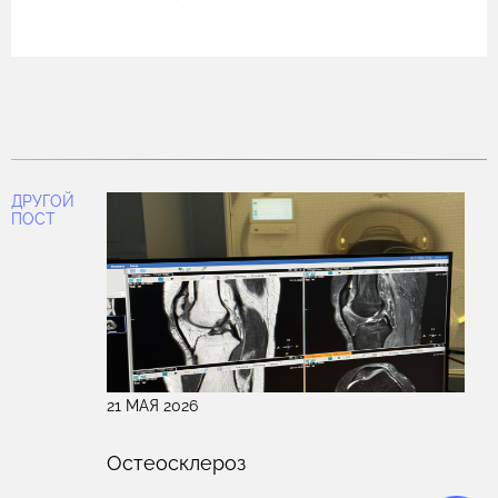
МРТ
— наиболее чувствительный метод,
особенно на ранних стадиях. Хорошо
показывает отек костного мозга, воспаление
мягких тканей, абсцессы (уже через 3–5 дней
от начала).
КТ
— отлично визуализирует костные
ДРУГОЙ
изменения (деструкцию, секвестры, склероз),
ПОСТ
полезна при хронических формах и
планировании операции.
Рентгенография
— первый этап, доступный,
но изменения видны поздно (через 10–14 дней
и более — при острой форме).
Сцинтиграфия
(в т. ч. с мечеными
лейкоцитами) и ПЭТ/КТ —
высокочувствительны для выявления
21 МАЯ 2026
активного воспаления, особенно при
хроническом процессе или диабетической
Остеосклероз
стопе.