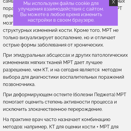
самым точным методом диагностики воспалительных
X
Мы используем файлы cookie для
поражений костей. В отличие от КТ и рентгена, МРТ
улучшения взаимодействия с сайтом.
Вы можете в любое время изменить
прекрасно визуализирует мягкие ткани и костный
настройки в своем браузере.
мозг, позволяет увидеть отек еще до появления
структурных изменений кости. Кроме того, МРТ не
только визуализирует воспаление, но и отличает
острые формы заболевания от хронических.
При эпидуральных абсцессах и других патологических
изменениях мягких тканей МРТ дает лучшее
разрешение, чем КТ, и на сегодня является методом
выбора для диагностики воспалительных поражений
позвоночника.
При деформирующем остеите (болезни Педжета) МРТ
помогает оценить степень активности процесса и
исключить злокачественное перерождение.
На практике врач часто назначает комбинацию
методов: например, КТ для оценки кости + МРТ для