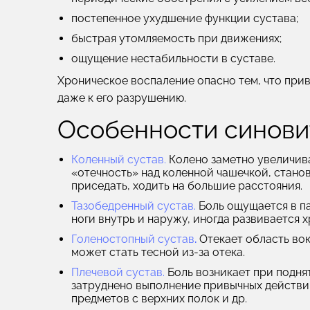
постепенное ухудшение функции сустава;
быстрая утомляемость при движениях;
ощущение нестабильности в суставе.
Хроническое воспаление опасно тем, что при
даже к его разрушению.
Особенности синови
Коленный сустав.
Колено заметно увеличива
«отечность» над коленной чашечкой, стано
приседать, ходить на большие расстояния.
Тазобедренный сустав.
Боль ощущается в па
ноги внутрь и наружу, иногда развивается 
Голеностопный сустав
.
Отекает область вок
может стать тесной из-за отека.
Плечевой сустав.
Боль возникает при поднят
затруднено выполнение привычных действи
предметов с верхних полок и др.