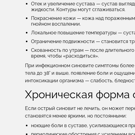
Отек и увеличение сустава
— сустав выгляд
жидкости. Контуры могут сглаживаться.
Покраснение кожи
— кожа над пораженным 
гнойном воспалении.
Локальное повышение температуры
— суст
Ограничение подвижности
— становится тр
Скованность по утрам
— после длительного 
время, чтобы «расходиться».
При
инфекционном синовите
симптомы более 
тела до 38° и выше, появление боли и ощущен
интоксикации организма — слабость, бледность
Хроническая форма 
Если острый синовит не лечить, он может пе
становятся менее яркими, но постоянными:
ноющие боли в суставе, усиливающиеся пр
периодические обострения с усилением вс