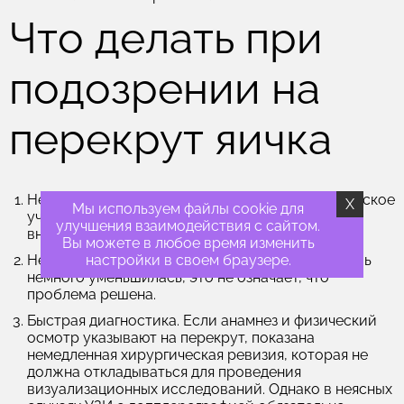
Что делать при
подозрении на
перекрут яичка
Немедленно обратитесь за помощью
в медицинское
X
Мы используем файлы cookie для
учреждение или вызовете скорую помощь при
улучшения взаимодействия с сайтом.
внезапной острой боли в мошонке.
Вы можете в любое время изменить
настройки в своем браузере.
Не ждите, что «пройдет само»
— даже если боль
немного уменьшилась, это не означает, что
проблема решена.
Быстрая диагностика.
Если анамнез и физический
осмотр указывают на перекрут, показана
немедленная хирургическая ревизия, которая не
должна откладываться для проведения
визуализационных исследований. Однако в неясных