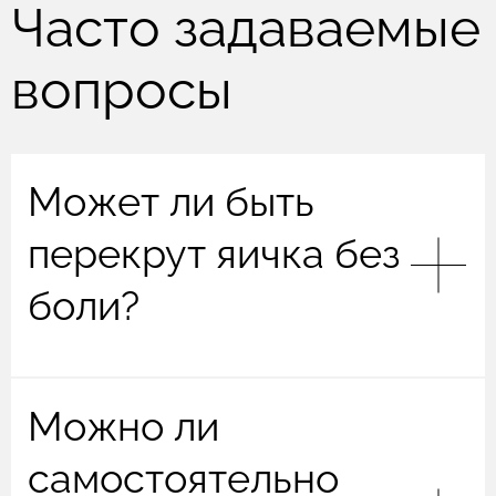
Часто задаваемые
вопросы
Может ли быть
перекрут яичка без
боли?
Перекрут яичка почти всегда сопровождается
Можно ли
болью, безболезненные случаи крайне редки, но
не исключены. При этом его характерными
самостоятельно
признаками являются острая боль (чаще внезапная