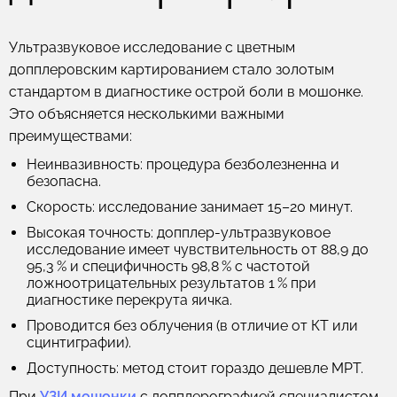
Ультразвуковое исследование с цветным
допплеровским картированием стало золотым
стандартом в диагностике острой боли в мошонке.
Это объясняется несколькими важными
преимуществами:
Неинвазивность:
процедура безболезненна и
безопасна.
Скорость:
исследование занимает 15–20 минут.
Высокая точность:
допплер-ультразвуковое
исследование имеет чувствительность от 88,9 до
95,3 % и специфичность 98,8 % с частотой
ложноотрицательных результатов 1 % при
диагностике перекрута яичка.
Проводится без облучения
(в отличие от КТ или
сцинтиграфии).
Доступность:
метод стоит гораздо дешевле МРТ.
При
УЗИ мошонки
с допплерографией специалистом