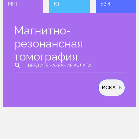
МРТ
КТ
УЗИ
Магнитно-
резонансная
томография
ИСКАТЬ