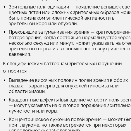
Зрительные галлюцинации
— появление вспышек свет
цветных пятен или сложных зрительных образов мож
быть признаком эпилептической активности в
зрительной коре или опухоли.
Преходящие затуманивания зрения
— кратковременн
потеря зрения, когда состояние нормализуется через
несколько секунд или минут, может указывать на оте
зрительного нерва из-за повышенного внутричерепн
давления.
К специфическим паттернам зрительных нарушений
относится:
Выпадение височных половин полей зрения в обоих
глазах
— характерна для опухолей гипофиза или
области хиазмы.
Квадрантные дефекты (выпадение четверти поля зрен
— могут указывать на очаговое поражение зрительн
лучистости или коры.
Концентрическое сужение полей зрения
— может бы
при глаукоме, но также встречается при некоторых
неврологических заболеваниях.