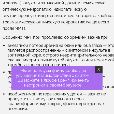
и хиазмы), опухоли затылочной доли), ишемическую
оптическую нейропатию, идиопатическую
внутричерепную гипертензию, инсульт в зрительной ко
травматическую оптическую нейропатию (чаще всего
после ЧМТ).
Особенно МРТ при проблемах со зрением важна при:
внезапной потере зрения на один или оба глаза
— эт
является распространенным симптомом инсульта в
зрительной коре, острого неврита зрительного нерва
сдавления зрительных путей опухолью или гематомо
тромбоза кавернозного синуса;
X
Мы используем файлы cookie для
прогрессирующей потере зрения
— медленное
улучшения взаимодействия с сайтом.
ухудшение зрения требует исключения медленно
Вы можете в любое время изменить
растущих опухолей, хронической компрессии
настройки в своем браузере.
зрительных путей, нейродегенеративных заболевани
необъяснимой потере зрения у детей
— важно не
пропустить глиому зрительного нерва,
краниофарингиому, гидроцефалию, врожденные
аномалии.