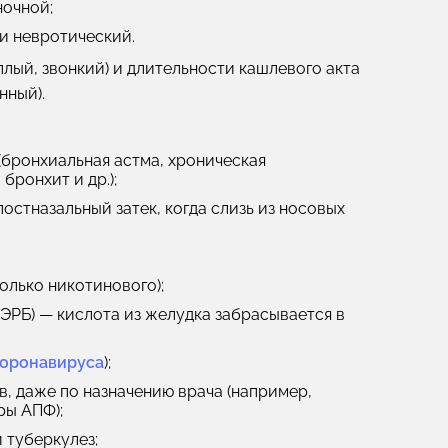
ночной;
и невротический.
лый, звонкий) и
длительности кашлевого акта
нный).
(бронхиальная астма, хроническая
бронхит и др.);
остназальный затек, когда слизь из носовых
олько никотинового);
ЭРБ) — кислота из желудка забрасывается в
оронавируса
);
, даже по назначению врача (например,
ры АПФ);
и туберкулез;