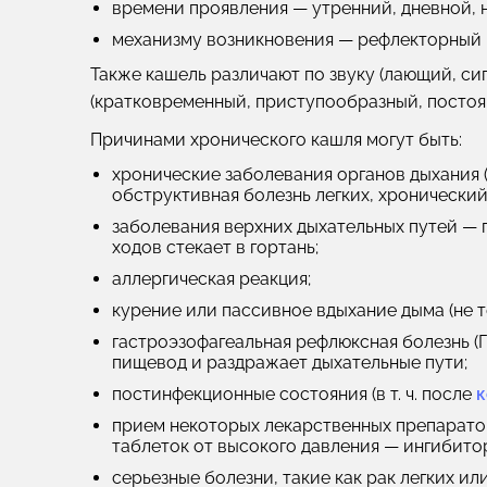
времени проявления
— утренний, дневной, 
механизму возникновения
— рефлекторный 
Также кашель различают
по звуку
(лающий, сип
(кратковременный, приступообразный, постоя
Причинами хронического кашля могут быть:
хронические заболевания органов дыхания 
обструктивная болезнь легких, хронический 
заболевания верхних дыхательных путей — п
ходов стекает в гортань;
аллергическая реакция;
курение или пассивное вдыхание дыма (не т
гастроэзофагеальная рефлюксная болезнь (Г
пищевод и раздражает дыхательные пути;
постинфекционные состояния (в т. ч. после
к
прием некоторых лекарственных препаратов
таблеток от высокого давления — ингибито
серьезные болезни, такие как рак легких ил