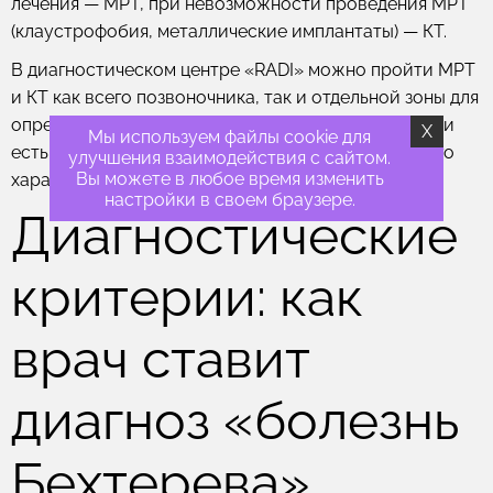
лечения — МРТ, при невозможности проведения МРТ
(клаустрофобия, металлические имплантаты) — КТ.
В диагностическом центре «RADI» можно пройти МРТ
и КТ как всего позвоночника, так и отдельной зоны для
определения причины боли в спине, особенно если
X
Мы используем файлы cookie для
есть предпосылки думать, что она воспалительного
улучшения взаимодействия с сайтом.
Вы можете в любое время изменить
характера.
настройки в своем браузере.
Диагностические
критерии: как
врач ставит
диагноз «болезнь
Бехтерева»