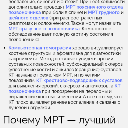
воспаление, синовит и энтезит.
При необходимости
дополнительно проводят
МРТ поясничного отдела
позвоночника
(при боли в спине) и
МРТ грудного
и
шейного отделов
(при распространенных
симптомах и осложнениях). Также могут назначить
МРТ сразу всего позвоночника
. Комплексное
обследование дает полную картину состояния
позвоночника.
Компьютерная томография
хорошо визуализирует
костные структуры и эффективна для диагностики
сакроилеита. Метод позволяет увидеть эрозии
суставных поверхностей, субхондральный склероз
(уплотнение кости) и анкилоз (сращение) суставов.
КТ назначают реже, чем МРТ, и по четким
показаниям.
КТ крестцово-подвздошных суставов
для выявления эрозий, склероза и анкилозов, а
КТ
позвоночника
при подозрении на переломы и
выраженные костные изменения. А все потому, что
КТ плохо выявляет раннее воспаление и связана с
лучевой нагрузкой.
Почему МРТ — лучший