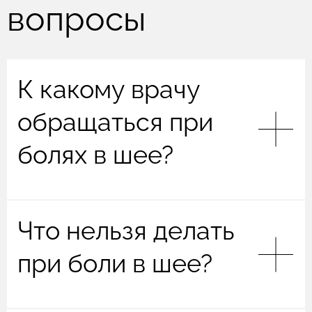
вопросы
К какому врачу
обращаться при
болях в шее?
Чаще всего боли в шее являются профилем
Что нельзя делать
невролога (особенно, если боль отдает в плечо,
руку или сопровождается онемением, слабостью
при боли в шее?
и головной болью), но также могут понадобиться
травматолог-ортопед, эндокринолог, онколог,
гематолог или отоларинголог. Потому для