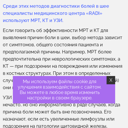
Среди этих методов диагностики болей в шее
специалисты медицинского центра «RADI»
используют МРТ, КТ и УЗИ.
Если говорить об эффективности МРТ и КТ для
выявления причин боли в шеи, выбор метода зависит
от симптомов, общего состояния пациента и
предполагаемой причины. Например, МРТ более
предпочтительна при неврологических симптомах, а
КТ — при подозрении на повреждения или изменения
в костных структурах. При этом в определенных
X
случаях (например, при наличии противопоказаний)
Мы используем файлы cookie для
улучшения взаимодействия с сайтом.
они взаимозаменяемы.
Вы можете в любое время изменить
УЗИ при болевом синдроме в шее используют
настройки в своем браузере.
нечасто, но оно информативно в ряде случаев, когда
причина боли может быть вне позвоночника. Его
назначают, если есть увеличенные лимфоузлы или
подозрения на патологии щитовидной железы,