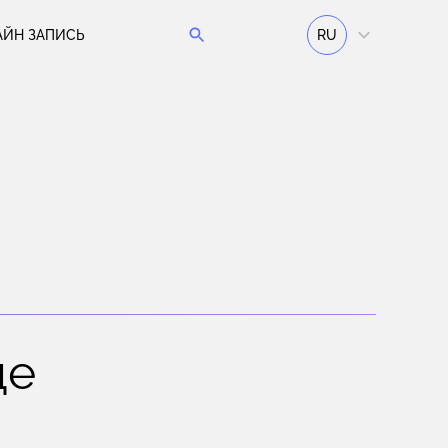
АЙН ЗАПИСЬ
RU
це