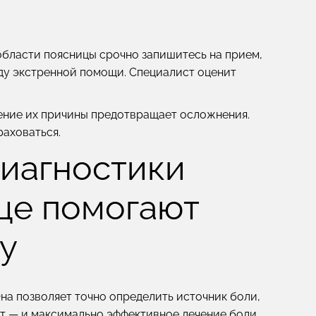
области поясницы срочно запишитесь на прием,
ду экстренной помощи. Специалист оценит
ление их причины предотвращает осложнения.
раховаться.
диагностики
це помогают
у
на позволяет точно определить источник боли,
ит — и максимально эффективное лечение боли