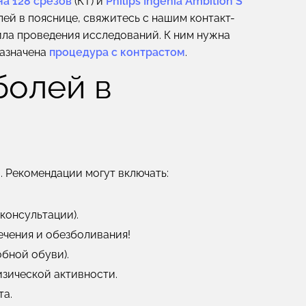
 на 128 срезов
(КТ) и
Philips Ingenia Ambition S
лей в пояснице, свяжитесь с нашим контакт-
ила проведения исследований. К ним нужна
назначена
процедура с контрастом
.
болей в
 Рекомендации могут включать:
консультации).
ечения и обезболивания!
обной обуви).
изической активности.
та.