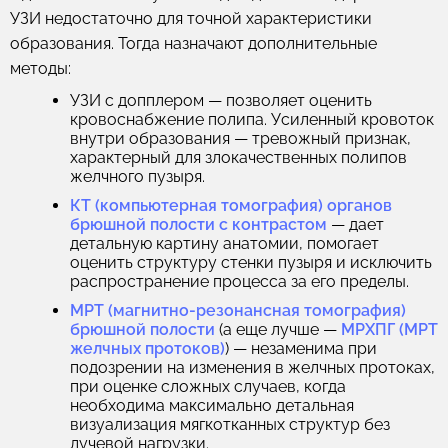
УЗИ недостаточно для точной характеристики
образования. Тогда назначают дополнительные
методы:
УЗИ с допплером
— позволяет оценить
кровоснабжение полипа. Усиленный кровоток
внутри образования — тревожный признак,
характерный для злокачественных полипов
желчного пузыря.
КТ (компьютерная томография) органов
брюшной полости с контрастом
— дает
детальную картину анатомии, помогает
оценить структуру стенки пузыря и исключить
распространение процесса за его пределы.
МРТ (магнитно-резонансная томография)
брюшной полости
(а еще лучше —
МРХПГ (МРТ
желчных протоков)
) — незаменима при
подозрении на изменения в желчных протоках,
при оценке сложных случаев, когда
необходима максимально детальная
визуализация мягкотканных структур без
лучевой нагрузки.