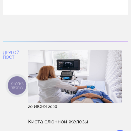
рецидивом и распространением.
Холестериновые псевдополипы могут. Иногда они
уменьшаются или исчезают на фоне лечения и
диеты. Истинные полипы — нет, они не
рассасываются, поскольку связаны с
морфологическими изменениями в стенке пузыря.
ДРУГОЙ
ПОСТ
КНОПКА
ЗВ'ЯЗКУ
20 ИЮНЯ 2026
Киста слюнной железы