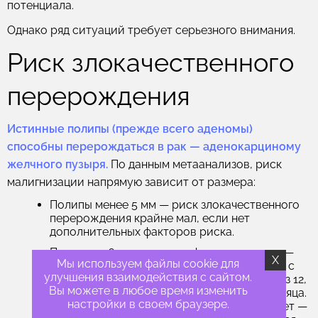
потенциала.
Однако ряд ситуаций требует серьезного внимания.
Риск злокачественного
перерождения
Истинные полипы (прежде всего аденомы)
способны перерождаться в рак — аденокарциному
желчного пузыря.
По данным метаанализов, риск
малигнизации напрямую зависит от размера:
Полипы менее 5 мм
— риск злокачественного
перерождения крайне мал, если нет
дополнительных факторов риска.
Полипы 5–6 мм + наличие факторов риска
—
X
Мы используем файлы cookie для
рекомендуется динамическое наблюдение с
улучшения взаимодействия с сайтом.
помощью УЗИ: через 6 месяцев, затем через 12,
Вы можете в любое время изменить
а при стабильных размерах — через 24 месяца.
настройки в своем браузере.
Если в течение двух лет полип не вырастает —