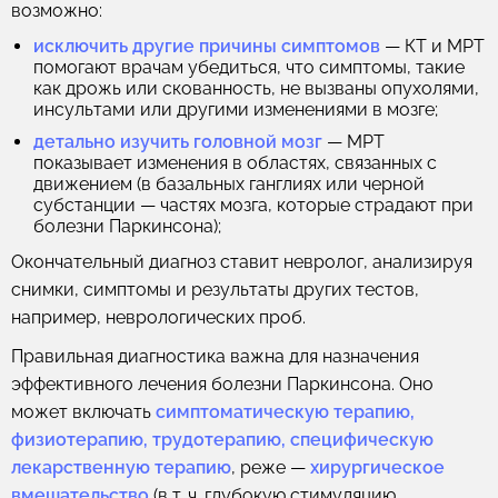
возможно:
исключить другие причины симптомов
— КТ и МРТ
помогают врачам убедиться, что симптомы, такие
как дрожь или скованность, не вызваны опухолями,
инсультами или другими изменениями в мозге;
детально изучить головной мозг
— МРТ
показывает изменения в областях, связанных с
движением (в базальных ганглиях или черной
субстанции — частях мозга, которые страдают при
болезни Паркинсона);
Окончательный диагноз ставит невролог, анализируя
снимки, симптомы и результаты других тестов,
например, неврологических проб.
Правильная диагностика важна для назначения
эффективного лечения болезни Паркинсона. Оно
может включать
симптоматическую терапию,
физиотерапию, трудотерапию, специфическую
лекарственную терапию
, реже —
хирургическое
вмешательство
(в т. ч. глубокую стимуляцию