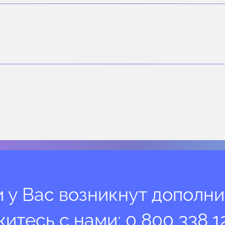
и у Вас возникнут дополн
житесь с нами:
0 800 338 1