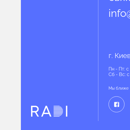
info
г. Кие
Пн - Пт: c
Сб - Вс: c
Мы ближе
КНОПКА
ЗВ'ЯЗКУ