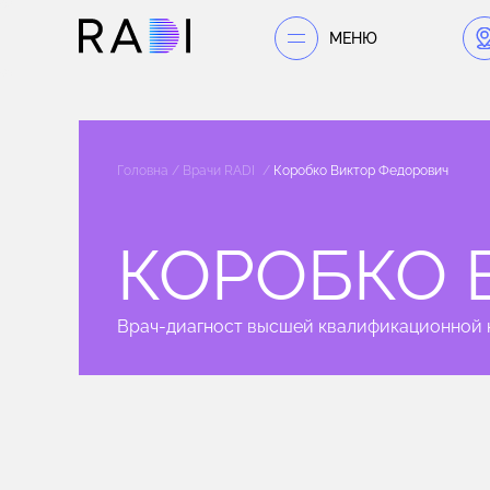
МЕНЮ
Головна
Врачи RADI
Коробко Виктор Федорович
КОРОБКО 
Врач-диагност высшей квалификационной 